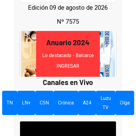
Edición 09 de agosto de 2026
Nº 7575
Anuario 2024
Lo destacado - Balcarce
INGRESAR
Canales en Vivo
Luzu
TN
LN+
C5N
Crónica
A24
Olga
TV