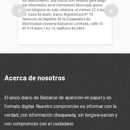
su fallecimiento. Sus restos son velados para luego
b.p. Fa
ser inhumados en el Cementerio Municipal, previo
su fall
oficio religioso en sala velatoria, el viernes 22 a las
ser inh
◀
▶
10. Casa de duelo: Barrio Arquitectura N° 70.
oficio r
Servicios de Sepelios de la Cooperativa de
las 17.
Electricidad «General Balcarce» Limitada, calle 15
Sepelios
Nº 519 entre 14 y 16, teléfono 42-2404.
Balcarce
teléfon
Acerca de nosotros
El único diario de Balcarce de aparición en papel y en
formato digital. Nuestro compromiso es informar con la
verdad, con información chequeada, sin tergiversación y
con compromiso con el ciudadano.