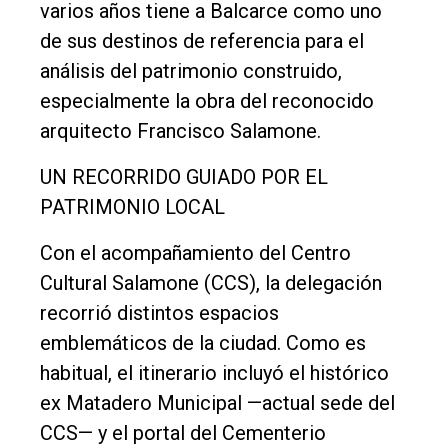
varios años tiene a Balcarce como uno
Inicio
de sus destinos de referencia para el
Tendencia
análisis del patrimonio construido,
Int.
especialmente la obra del reconocido
General
arquitecto Francisco Salamone.
Política
UN RECORRIDO GUIADO POR EL
Cultura
PATRIMONIO LOCAL
Entrevistas
Con el acompañamiento del Centro
Rural
Cultural Salamone (CCS), la delegación
recorrió distintos espacios
Deportes
emblemáticos de la ciudad. Como es
Fúnebres
habitual, el itinerario incluyó el histórico
Edición
ex Matadero Municipal —actual sede del
Empresa
CCS— y el portal del Cementerio