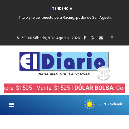
TENDENCIA
Título y tercer puesto para Racing, podio de San Agustín
15
:
59
:
01
Sábado, 8 De Agosto - 2026
05 - Venta: $1525 |
DÓLAR BOLSA:
Compra: $1520.
7.8°C - Soleado