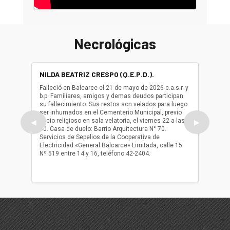
Necrológicas
NILDA BEATRIZ CRESPO (Q.E.P.D.).
ALBER
(Q.E.P.
Falleció en Balcarce el 21 de mayo de 2026 c.a.s.r. y
b.p. Familiares, amigos y demas deudos participan
Falleció
su fallecimiento. Sus restos son velados para luego
b.p. Fa
ser inhumados en el Cementerio Municipal, previo
su fall
oficio religioso en sala velatoria, el viernes 22 a las
ser inh
◀
▶
10. Casa de duelo: Barrio Arquitectura N° 70.
oficio r
Servicios de Sepelios de la Cooperativa de
las 17.
Electricidad «General Balcarce» Limitada, calle 15
Sepelios
Nº 519 entre 14 y 16, teléfono 42-2404.
Balcarce
teléfon