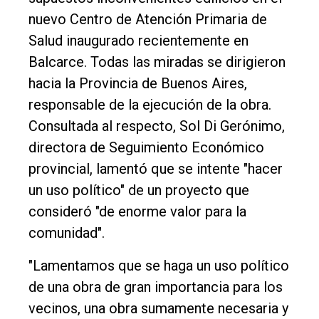
nuevo Centro de Atención Primaria de
Salud inaugurado recientemente en
El
Balcarce. Todas las miradas se dirigieron
único
hacia la Provincia de Buenos Aires,
DIARIO
responsable de la ejecución de la obra.
de
Consultada al respecto, Sol Di Gerónimo,
Balcarce
directora de Seguimiento Económico
provincial, lamentó que se intente "hacer
Inicio
un uso político" de un proyecto que
consideró "de enorme valor para la
Tendencia
comunidad".
Int.
General
"Lamentamos que se haga un uso político
de una obra de gran importancia para los
Política
vecinos, una obra sumamente necesaria y
Cultura