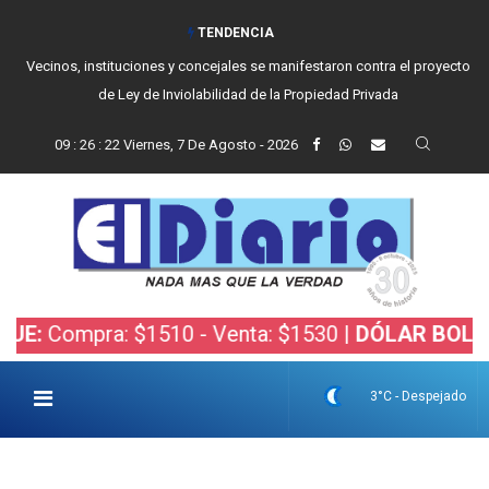
TENDENCIA
Vecinos, instituciones y concejales se manifestaron contra el proyecto
de Ley de Inviolabilidad de la Propiedad Privada
09
:
26
:
23
Viernes, 7 De Agosto - 2026
ompra: $1510 - Venta: $1530 |
DÓLAR BOLSA:
Comp
3°C - Despejado