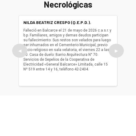
Necrológicas
NILDA BEATRIZ CRESPO (Q.E.P.D.).
ALBER
(Q.E.P.
Falleció en Balcarce el 21 de mayo de 2026 c.a.s.r. y
b.p. Familiares, amigos y demas deudos participan
Falleció
su fallecimiento. Sus restos son velados para luego
b.p. Fa
ser inhumados en el Cementerio Municipal, previo
su fall
oficio religioso en sala velatoria, el viernes 22 a las
ser inh
◀
▶
10. Casa de duelo: Barrio Arquitectura N° 70.
oficio r
Servicios de Sepelios de la Cooperativa de
las 17.
Electricidad «General Balcarce» Limitada, calle 15
Sepelios
Nº 519 entre 14 y 16, teléfono 42-2404.
Balcarce
teléfon
Acerca de nosotros