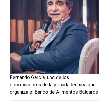
El
único
DIARIO
de
Balcarce
Inicio
Tendencia
Int.
Fernando García, uno de los
General
coordinadores de la jornada técnica que
Política
organiza el Banco de Alimentos Balcarce
Cultura
Entrevistas