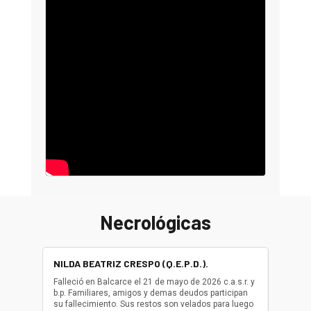
Necrológicas
NILDA BEATRIZ CRESPO (Q.E.P.D.).
ALBER
(Q.E.P.
Falleció en Balcarce el 21 de mayo de 2026 c.a.s.r. y
b.p. Familiares, amigos y demas deudos participan
Falleció
su fallecimiento. Sus restos son velados para luego
b.p. Fa