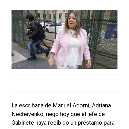
El
único
DIARIO
de
Balcarce
Inicio
La escribana de Manuel Adorni, Adriana
Tendencia
Nechevenko, negó hoy que el jefe de
Int.
Gabinete haya recibido un préstamo para
General