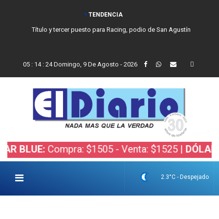
TENDENCIA
Título y tercer puesto para Racing, podio de San Agustín
05
:
14
:
25
Domingo, 9 De Agosto - 2026
UE:
Compra: $1505 - Venta: $1525 |
DÓLAR BOLSA
2.3°C - Despejado