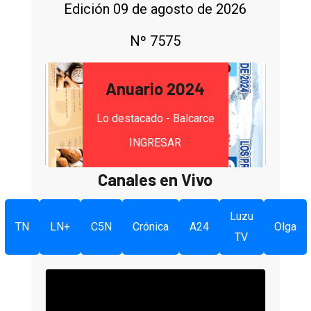
Edición 09 de agosto de 2026
Nº 7575
Anuario 2024
Lo destacado - Balcarce
INGRESAR
Canales en Vivo
Luzu
TN
LN+
C5N
Crónica
A24
Olga
TV