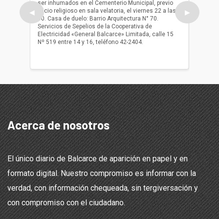
ser inhumados en el Cementerio Municipal, previo
su fall
oficio religioso en sala velatoria, el viernes 22 a las
ser inh
◀
▶
10. Casa de duelo: Barrio Arquitectura N° 70.
oficio r
Servicios de Sepelios de la Cooperativa de
las 17.
Electricidad «General Balcarce» Limitada, calle 15
Sepelios
Nº 519 entre 14 y 16, teléfono 42-2404.
Balcarce
teléfon
Acerca de nosotros
El único diario de Balcarce de aparición en papel y en
formato digital. Nuestro compromiso es informar con la
verdad, con información chequeada, sin tergiversación y
con compromiso con el ciudadano.