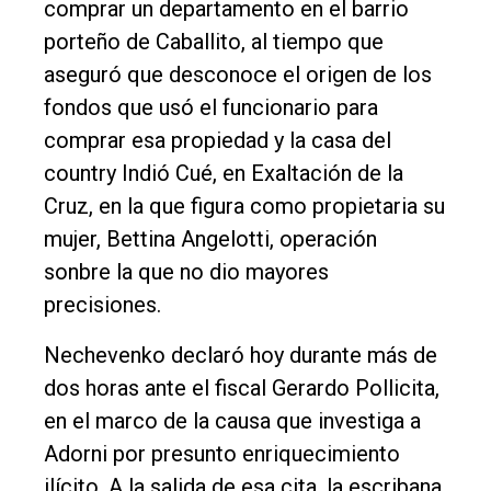
comprar un departamento en el barrio
Política
porteño de Caballito, al tiempo que
aseguró que desconoce el origen de los
Cultura
fondos que usó el funcionario para
Entrevistas
comprar esa propiedad y la casa del
Rural
country Indió Cué, en Exaltación de la
Deportes
Cruz, en la que figura como propietaria su
mujer, Bettina Angelotti, operación
Fúnebres
sonbre la que no dio mayores
Edición
precisiones.
Empresa
Nechevenko declaró hoy durante más de
Nosotros
dos horas ante el fiscal Gerardo Pollicita,
Contacto
en el marco de la causa que investiga a
Adorni por presunto enriquecimiento
ilícito. A la salida de esa cita, la escribana