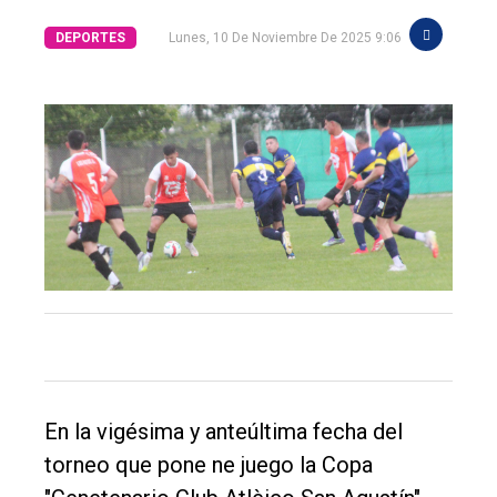
DEPORTES
Lunes, 10 De Noviembre De 2025 9:06
El
único
DIARIO
de
Balcarce
Inicio
Tendencia
En la vigésima y anteúltima fecha del
Int.
torneo que pone ne juego la Copa
General