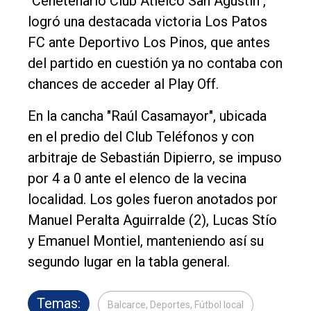
"Cenetenario Club Atlèico San Agustín",
Política
logró una destacada victoria Los Patos
FC ante Deportivo Los Pinos, que antes
Cultura
del partido en cuestión ya no contaba con
Entrevistas
chances de acceder al Play Off.
Rural
En la cancha "Raúl Casamayor", ubicada
Deportes
en el predio del Club Teléfonos y con
Fúnebres
arbitraje de Sebastián Dipierro, se impuso
Edición
por 4 a 0 ante el elenco de la vecina
Empresa
localidad. Los goles fueron anotados por
Manuel Peralta Aguirralde (2), Lucas Stío
Nosotros
y Emanuel Montiel, manteniendo así su
Contacto
segundo lugar en la tabla general.
Temas:
Balcarce, Deportes, Fútbol local