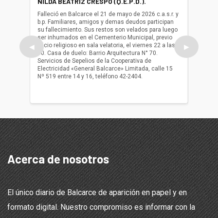
NILDA BEATRIZ CRESPO (Q.E.P.D.).
ALBER
(Q.E.P.
Falleció en Balcarce el 21 de mayo de 2026 c.a.s.r. y
b.p. Familiares, amigos y demas deudos participan
Falleció
su fallecimiento. Sus restos son velados para luego
b.p. Fa
ser inhumados en el Cementerio Municipal, previo
su fall
oficio religioso en sala velatoria, el viernes 22 a las
ser inh
◀
▶
10. Casa de duelo: Barrio Arquitectura N° 70.
oficio r
Servicios de Sepelios de la Cooperativa de
las 17.
Electricidad «General Balcarce» Limitada, calle 15
Sepelios
Nº 519 entre 14 y 16, teléfono 42-2404.
Balcarce
teléfon
Acerca de nosotros
El único diario de Balcarce de aparición en papel y en
formato digital. Nuestro compromiso es informar con la