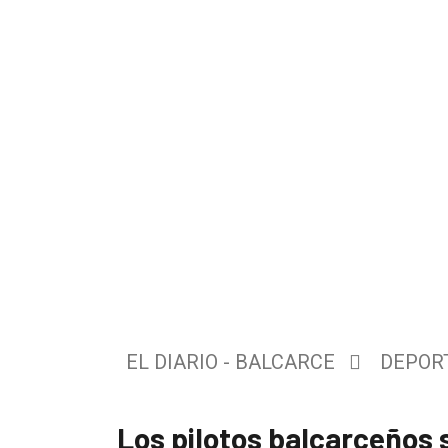
El
único
DIARIO
de
EL DIARIO - BALCARCE
DEPOR
Balcarce
Los pilotos balcarceños 
Inicio