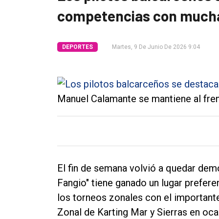
competencias con mucha
Tendencia
Int.
DEPORTES
Martes, 9 De Junio De 2026 9:04
General
Política
Cultura
Manuel Calamante se mantiene al fre
Entrevistas
Rural
Deportes
Fúnebres
El fin de semana volvió a quedar de
Edición
Fangio" tiene ganado un lugar prefere
Empresa
los torneos zonales con el important
Zonal de Karting Mar y Sierras en oca
Nosotros