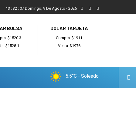
San Cayetano, el trabajo y una nueva etapa para la comunidad
13
:
32
:
08
Domingo, 9 De Agosto - 2026
AR BOLSA
DÓLAR TARJETA
ra: $1520.3
Compra: $1911
ta: $1528.1
Venta: $1976
5.5°C - Soleado