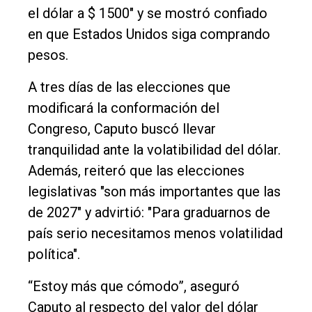
Entrevistas
el dólar a $ 1500" y se mostró confiado
Rural
en que Estados Unidos siga comprando
pesos.
Deportes
Fúnebres
A tres días de las elecciones que
modificará la conformación del
Edición
Congreso, Caputo buscó llevar
Empresa
tranquilidad ante la volatibilidad del dólar.
Nosotros
Además, reiteró que las elecciones
Contacto
legislativas "son más importantes que las
de 2027" y advirtió: "Para graduarnos de
país serio necesitamos menos volatilidad
política".
“Estoy más que cómodo”, aseguró
Caputo al respecto del valor del dólar