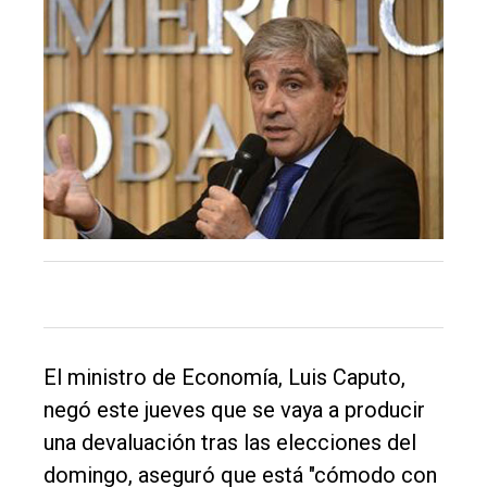
El
único
DIARIO
de
Balcarce
Inicio
Tendencia
Int.
General
El ministro de Economía, Luis Caputo,
negó este jueves que se vaya a producir
Política
una devaluación tras las elecciones del
Cultura
domingo, aseguró que está "cómodo con