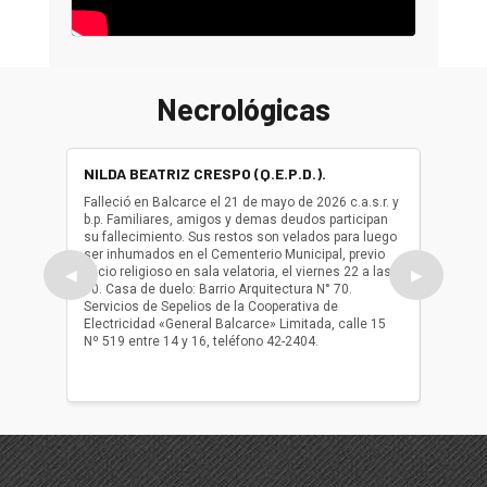
Necrológicas
NILDA BEATRIZ CRESPO (Q.E.P.D.).
ALBER
(Q.E.P.
Falleció en Balcarce el 21 de mayo de 2026 c.a.s.r. y
b.p. Familiares, amigos y demas deudos participan
Falleció
su fallecimiento. Sus restos son velados para luego
b.p. Fa
ser inhumados en el Cementerio Municipal, previo
su fall
oficio religioso en sala velatoria, el viernes 22 a las
ser inh
◀
▶
10. Casa de duelo: Barrio Arquitectura N° 70.
oficio r
Servicios de Sepelios de la Cooperativa de
las 17.
Electricidad «General Balcarce» Limitada, calle 15
Sepelios
Nº 519 entre 14 y 16, teléfono 42-2404.
Balcarce
teléfon