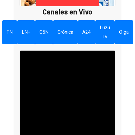
Canales en Vivo
Luzu
TN
LN+
C5N
Crónica
A24
Olga
TV