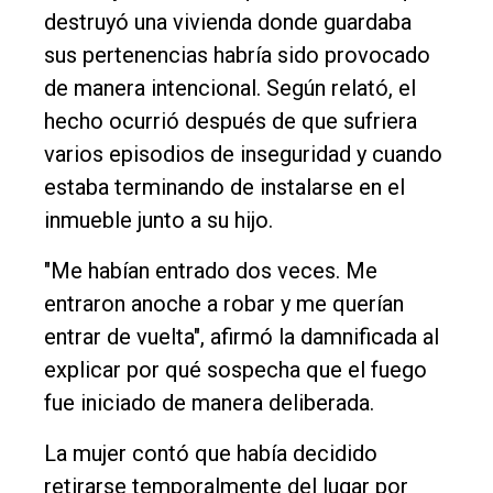
destruyó una vivienda donde guardaba
Inicio
sus pertenencias habría sido provocado
de manera intencional. Según relató, el
Tendencia
hecho ocurrió después de que sufriera
Int.
varios episodios de inseguridad y cuando
General
estaba terminando de instalarse en el
Política
inmueble junto a su hijo.
Cultura
"Me habían entrado dos veces. Me
Entrevistas
entraron anoche a robar y me querían
Rural
entrar de vuelta", afirmó la damnificada al
explicar por qué sospecha que el fuego
Deportes
fue iniciado de manera deliberada.
Fúnebres
La mujer contó que había decidido
Edición
retirarse temporalmente del lugar por
Empresa