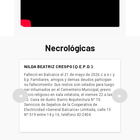
Necrológicas
NILDA BEATRIZ CRESPO (Q.E.P.D.).
ALBER
(Q.E.P.
Falleció en Balcarce el 21 de mayo de 2026 c.a.s.r. y
b.p. Familiares, amigos y demas deudos participan
Falleció
su fallecimiento. Sus restos son velados para luego
b.p. Fa
ser inhumados en el Cementerio Municipal, previo
su fall
oficio religioso en sala velatoria, el viernes 22 a las
ser inh
◀
▶
10. Casa de duelo: Barrio Arquitectura N° 70.
oficio r
Servicios de Sepelios de la Cooperativa de
las 17.
Electricidad «General Balcarce» Limitada, calle 15
Sepelios
Nº 519 entre 14 y 16, teléfono 42-2404.
Balcarce
teléfon