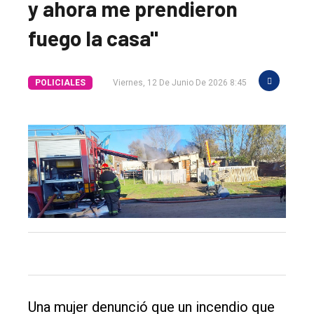
y ahora me prendieron
fuego la casa"
POLICIALES
Viernes, 12 De Junio De 2026 8:45
El
único
DIARIO
de
Balcarce
Una mujer denunció que un incendio que