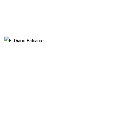
Videos
Fúnebres
Nacionales
Propietario:
Imagen Balcarce SRL
Director:
José Roberto Simonetta
Número: