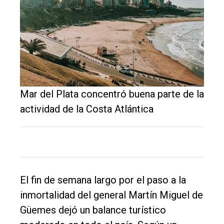
El
Mar del Plata concentró buena parte de la
único
actividad de la Costa Atlántica
DIARIO
de
Balcarce
Inicio
El fin de semana largo por el paso a la
inmortalidad del general Martín Miguel de
Tendencia
Güemes dejó un balance turístico
Int.