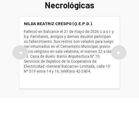
Necrológicas
NILDA BEATRIZ CRESPO (Q.E.P.D.).
ALBER
(Q.E.P.
Falleció en Balcarce el 21 de mayo de 2026 c.a.s.r. y
b.p. Familiares, amigos y demas deudos participan
Falleció
su fallecimiento. Sus restos son velados para luego
b.p. Fa
ser inhumados en el Cementerio Municipal, previo
su fall
oficio religioso en sala velatoria, el viernes 22 a las
ser inh
◀
▶
10. Casa de duelo: Barrio Arquitectura N° 70.
oficio r
Servicios de Sepelios de la Cooperativa de
las 17.
Electricidad «General Balcarce» Limitada, calle 15
Sepelios
Nº 519 entre 14 y 16, teléfono 42-2404.
Balcarce
teléfon
Acerca de nosotros