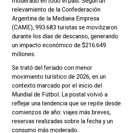
moderado en todo el país. Según un
General
relevamiento de la Confederación
Política
Argentina de la Mediana Empresa
Cultura
(CAME), 993.683 turistas se movilizaron
durante los días de descanso, generando
Entrevistas
un impacto económico de $216.649
Rural
millones.
Deportes
Se trató del feriado con menor
Fúnebres
movimiento turístico de 2026, en un
Edición
contexto marcado por el inicio del
Empresa
Mundial de Fútbol. La postal volvió a
Nosotros
reflejar una tendencia que se repite desde
comienzos de año: viajes más breves,
Contacto
reservas realizadas sobre la fecha y un
consumo más moderado.