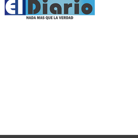
Propietario:
Imagen Balcarce SRL
Director:
José Roberto Simonetta
Número:
5625 - domingo, 9 de agosto de 2026