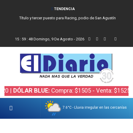
TENDENCIA
Título y tercer puesto para Racing, podio de San Agustín
15
:
59
:
49
Domingo, 9 De Agosto - 2026
ÓLAR BLUE:
Compra: $1505 - Venta: $1525 |
DÓLA
7.6°C - Lluvia irregular en las cercanías