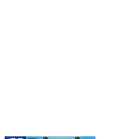
Secciones
Interés General
Actualidad
Policiales
Política
Cultura y Espectáculos
Rural
Deportes
Opinión
Entrevistas
Videos
Fúnebres
Nacionales