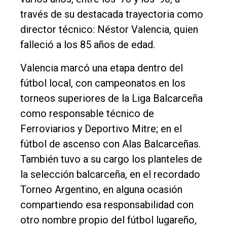
través de su destacada trayectoria como
director técnico: Néstor Valencia, quien
El
falleció a los 85 años de edad.
único
DIARIO
Valencia marcó una etapa dentro del
de
fútbol local, con campeonatos en los
Balcarce
torneos superiores de la Liga Balcarceña
como responsable técnico de
Inicio
Ferroviarios y Deportivo Mitre; en el
fútbol de ascenso con Alas Balcarceñas.
Tendencia
También tuvo a su cargo los planteles de
Int.
la selección balcarceña, en el recordado
General
Torneo Argentino, en alguna ocasión
Política
compartiendo esa responsabilidad con
Cultura
otro nombre propio del fútbol lugareño,