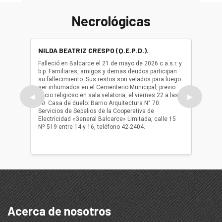
Necrológicas
NILDA BEATRIZ CRESPO (Q.E.P.D.).
ALBER
(Q.E.P.
Falleció en Balcarce el 21 de mayo de 2026 c.a.s.r. y
b.p. Familiares, amigos y demas deudos participan
Falleció
su fallecimiento. Sus restos son velados para luego
b.p. Fa
ser inhumados en el Cementerio Municipal, previo
su fall
oficio religioso en sala velatoria, el viernes 22 a las
ser inh
◀
▶
10. Casa de duelo: Barrio Arquitectura N° 70.
oficio r
Servicios de Sepelios de la Cooperativa de
las 17.
Electricidad «General Balcarce» Limitada, calle 15
Sepelios
Nº 519 entre 14 y 16, teléfono 42-2404.
Balcarce
teléfon
Acerca de nosotros