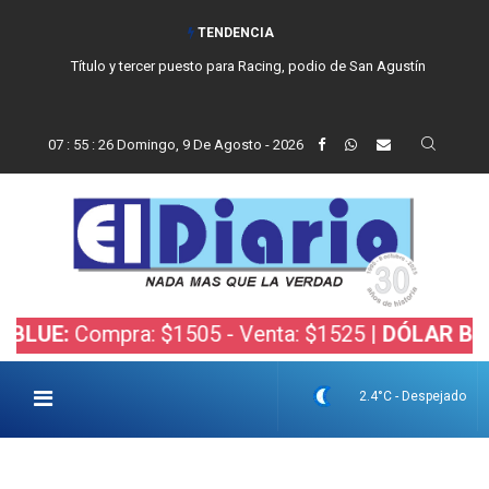
TENDENCIA
Título y tercer puesto para Racing, podio de San Agustín
07
:
55
:
28
Domingo, 9 De Agosto - 2026
ompra: $1505 - Venta: $1525 |
DÓLAR BOLSA:
Comp
2.4°C - Despejado