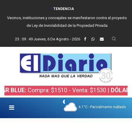
TENDENCIA
Vecinos, instituciones y concejales se manifestaron contra el proyecto
de Ley de Inviolabilidad de la Propiedad Privada
23
:
09
:
50
Jueves, 6 De Agosto - 2026
E:
Compra: $1510 - Venta: $1530 |
DÓLAR BOLSA:
6.1°C - Parcialmente nublado