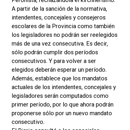
Peronista, rechazándola el kirchnerismo.
Int.
A partir de la sanción de la normativa,
General
intendentes, concejales y consejeros
Política
escolares de la Provincia como también
Cultura
los legisladores no podrán ser reelegidos
Entrevistas
más de una vez consecutiva. Es decir,
sólo podrán cumplir dos períodos
Rural
consecutivos. Y para volver a ser
Deportes
elegidos deberán esperar un período.
Fúnebres
Además, establece que los mandatos
Edición
actuales de los intendentes, concejales y
Empresa
legisladores serán computados como
primer período, por lo que ahora podrán
Nosotros
proponerse sólo por un nuevo mandato
Contacto
consecutivo.