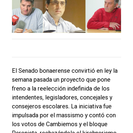
El
único
El Senado bonaerense convirtió en ley la
DIARIO
semana pasada un proyecto que pone
de
freno a la reelección indefinida de los
Balcarce
intendentes, legisladores, concejales y
consejeros escolares. La iniciativa fue
Inicio
impulsada por el massismo y contó con
Tendencia
los votos de Cambiemos y el bloque