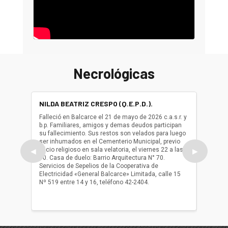
Necrológicas
NILDA BEATRIZ CRESPO (Q.E.P.D.).
ALBER
(Q.E.P.
Falleció en Balcarce el 21 de mayo de 2026 c.a.s.r. y
b.p. Familiares, amigos y demas deudos participan
Falleció
su fallecimiento. Sus restos son velados para luego
b.p. Fa
ser inhumados en el Cementerio Municipal, previo
su fall
oficio religioso en sala velatoria, el viernes 22 a las
ser inh
◀
▶
10. Casa de duelo: Barrio Arquitectura N° 70.
oficio r
Servicios de Sepelios de la Cooperativa de
las 17.
Electricidad «General Balcarce» Limitada, calle 15
Sepelios
Nº 519 entre 14 y 16, teléfono 42-2404.
Balcarce
teléfon