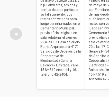
de mayo de 2026 c.a.s.r. y
Falleció en B
b.p. Familiares, amigos y
de mayo de 20
demas deudos participan
b.p. Familiar
su fallecimiento. Sus
demas deudo
restos son velados para
su fallecimie
luego ser inhumados en el
restos son v
Cementerio Municipal,
luego ser in
previo oficio religioso en
Cementerio M
◀
sala velatoria, el viernes
previo oficio 
22 a las 10. Casa de duelo:
sala velatoria
Barrio Arquitectura N° 70.
20 a las 17. 
Servicios de Sepelios de la
Génova N° 34
Cooperativa de
de Sepelios d
Electricidad «General
Cooperativa 
Balcarce» Limitada, calle
Electricidad 
15 Nº 519 entre 14 y 16,
Balcarce» Lim
teléfono 42-2404.
15 Nº 519 ent
teléfono 42-