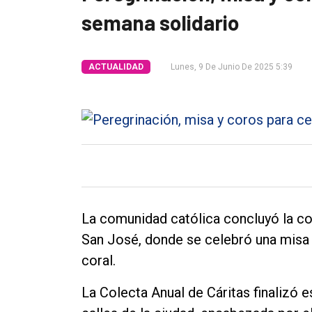
Tendencia
semana solidario
Int.
General
ACTUALIDAD
Lunes, 9 De Junio De 2025 5:39
Política
Cultura
Entrevistas
Rural
Deportes
Fúnebres
La comunidad católica concluyó la co
San José, donde se celebró una misa
Edición
coral.
Empresa
Nosotros
La Colecta Anual de Cáritas finalizó 