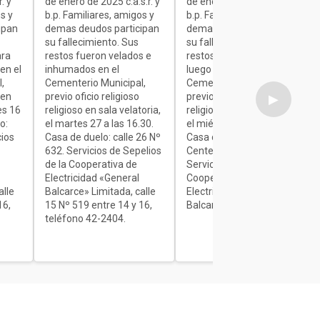
. y
de enero de 2025 c.a.s.r. y
de enero de 2025 c.a.s.r. y
s y
b.p. Familiares, amigos y
b.p. Familiares, amigos y
ipan
demas deudos participan
demas deudos participan
su fallecimiento. Sus
su fallecimiento. Sus
ara
restos fueron velados e
restos son velados para
en el
inhumados en el
luego ser inhumados en el
,
Cementerio Municipal,
Cementerio Municipal,
 en
previo oficio religioso
previo oficio religioso
▶
es 16
religioso en sala velatoria,
religioso en sala velatoria,
o:
el martes 27 a las 16.30.
el miércoles de 7 a 9.30.
cios
Casa de duelo: calle 26 Nº
Casa de duelo: Av.
632. Servicios de Sepelios
Centenario Nº 1840.
de la Cooperativa de
Servicios de Sepelios de la
Electricidad «General
Cooperativa de
alle
Balcarce» Limitada, calle
Electricidad «General
16,
15 Nº 519 entre 14 y 16,
Balcarce» Limitada.
teléfono 42-2404.