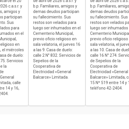
alcarce el 20
de abril de 2026 c.a.s.r. y
de abril de 2026 c.a.s.r
26 c.a.s.r. y
b.p. Familiares, amigos y
b.p. Familiares, amigo
es, amigos y
demas deudos participan
demas deudos partic
s participan
su fallecimiento. Sus
su fallecimiento. Sus
nto. Sus
restos son velados para
restos son velados p
elados para
luego ser inhumados en el
luego ser inhumados 
humados en el
Cementerio Municipal,
Cementerio Municipal
unicipal,
previo oficio religioso en
previo oficio religioso
religioso en
sala velatoria, el jueves 16
sala velatoria, el juev
, el miércoles
a las 9. Casa de duelo:
a las 10. Casa de duel
Casa de duelo:
calle 2 N° 832. Servicios de
calle 16 N° 274. Servi
75. Servicios
Sepelios de la
de Sepelios de la
e la
Cooperativa de
Cooperativa de
de
Electricidad «General
Electricidad «General
«General
Balcarce» Limitada.
Balcarce» Limitada, c
itada, calle
15 Nº 519 entre 14 y 
re 14 y 16,
teléfono 42-2404.
2404.