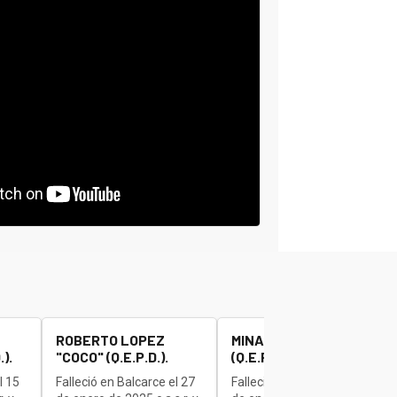
ROBERTO LOPEZ
MINAUDO JOSE "BETA"
).
"COCO" (Q.E.P.D.).
(Q.E.P.D.).
l 15
Falleció en Balcarce el 27
Falleció en Balcarce el 27