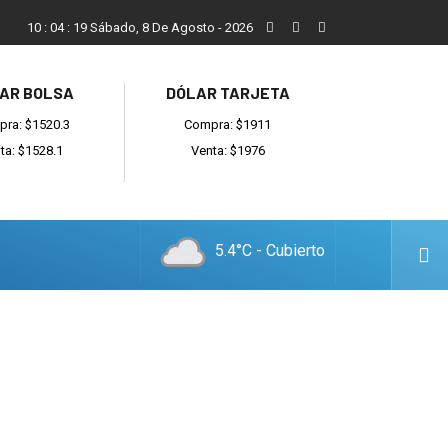
Vecinos, instituciones y concejales se manifestaron contra el 
10
:
04
:
20
Sábado, 8 De Agosto - 2026
AR BOLSA
DÓLAR TARJETA
ra: $1520.3
Compra: $1911
ta: $1528.1
Venta: $1976
5.4°C - Cubierto