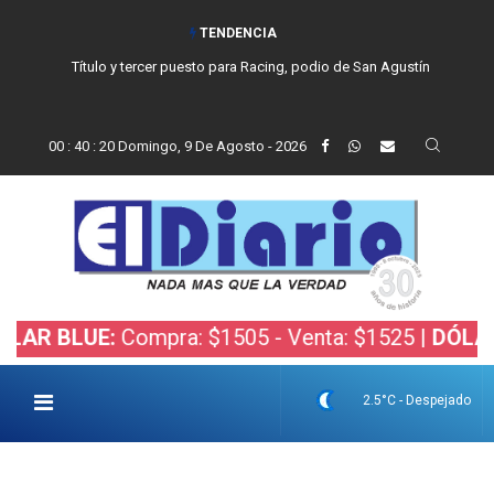
TENDENCIA
Título y tercer puesto para Racing, podio de San Agustín
00
:
40
:
21
Domingo, 9 De Agosto - 2026
LUE:
Compra: $1505 - Venta: $1525 |
DÓLAR BOLS
2.5°C - Despejado