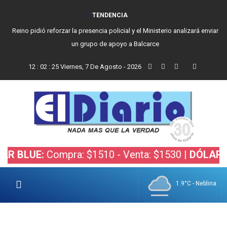
TENDENCIA
Reino pidió reforzar la presencia policial y el Ministerio analizará enviar
un grupo de apoyo a Balcarce
12
:
02
:
26
Viernes, 7 De Agosto - 2026
UE:
Compra: $1510 - Venta: $1530 |
DÓLAR BOLSA
1.9°C - Neblina