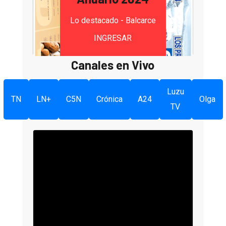
Lo destacado - Balcarce
INGRESAR
Canales en Vivo
Luzu
TN
LN+
C5N
Crónica
A24
Olga
TV