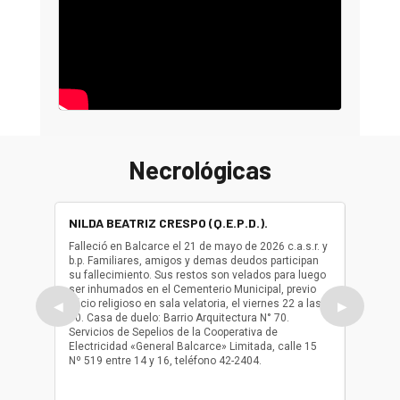
Necrológicas
NILDA BEATRIZ CRESPO (Q.E.P.D.).
ALBER
(Q.E.P.
Falleció en Balcarce el 21 de mayo de 2026 c.a.s.r. y
b.p. Familiares, amigos y demas deudos participan
Falleció
su fallecimiento. Sus restos son velados para luego
b.p. Fa
ser inhumados en el Cementerio Municipal, previo
su fall
oficio religioso en sala velatoria, el viernes 22 a las
ser inh
◀
▶
10. Casa de duelo: Barrio Arquitectura N° 70.
oficio r
Servicios de Sepelios de la Cooperativa de
las 17.
Electricidad «General Balcarce» Limitada, calle 15
Sepelios
Nº 519 entre 14 y 16, teléfono 42-2404.
Balcarce
teléfon