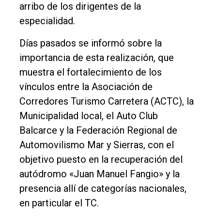
Inicio
arribo de los dirigentes de la
Tendencia
especialidad.
Int.
Días pasados se informó sobre la
General
importancia de esta realización, que
Política
muestra el fortalecimiento de los
vínculos entre la Asociación de
Cultura
Corredores Turismo Carretera (ACTC), la
Entrevistas
Municipalidad local, el Auto Club
Rural
Balcarce y la Federación Regional de
Deportes
Automovilismo Mar y Sierras, con el
objetivo puesto en la recuperación del
Fúnebres
autódromo «Juan Manuel Fangio» y la
Edición
presencia allí de categorías nacionales,
Empresa
en particular el TC.
Nosotros