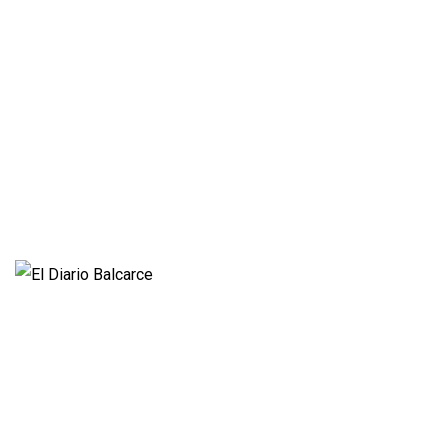
Cultura y Espectáculos
Rural
Deportes
Opinión
Entrevistas
Videos
Fúnebres
Nacionales
Propietario:
Imagen Balcarce SRL