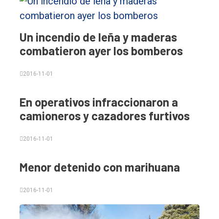
único
DIARIO
Un incendio de leña y maderas
de
combatieron ayer los bomberos
Balcarce
2016-11-01
Inicio
Tendencia
En operativos infraccionaron a
camioneros y cazadores furtivos
Int.
General
2016-11-01
Política
Menor detenido con marihuana
Cultura
Entrevistas
2016-11-01
Rural