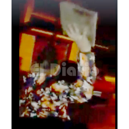
Inicio
Tendencia
Int.
General
Política
Cultura
Entrevistas
Rural
Deportes
Fúnebres
Edición
Empresa
Nosotros