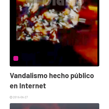
El
único
Vandalismo hecho público
DIARIO
en Internet
de
Balcarce
2016-06-27