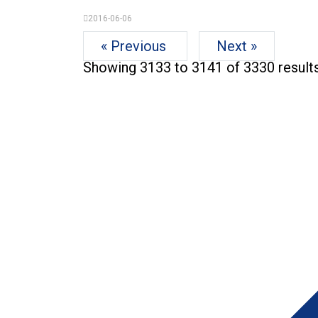
2016-06-06
« Previous
Next »
Showing
3133
to
3141
of
3330
result