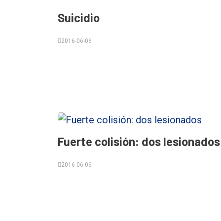
Suicidio
Int.
General
2016-06-06
Política
Cultura
Entrevistas
Rural
Deportes
Fuerte colisión: dos lesionados
Fúnebres
Edición
2016-06-06
Empresa
Nosotros
Contacto