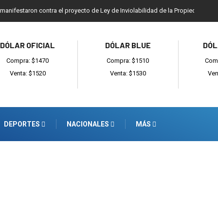
 manifestaron contra el proyecto de Ley de Inviolabilidad de la Propiedad Priv
DÓLAR OFICIAL
DÓLAR BLUE
DÓL
Compra: $1470
Compra: $1510
Comp
Venta: $1520
Venta: $1530
Ven
DEPORTES
NACIONALES
MÁS