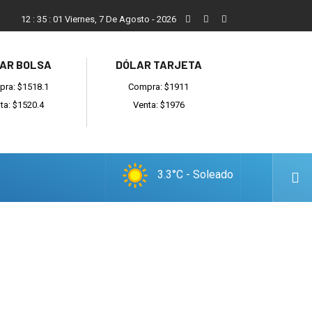
ada
Reino recibió a instituciones y confirmó gestiones para suma
12
:
35
:
01
Viernes, 7 De Agosto - 2026
AR BOLSA
DÓLAR TARJETA
ra: $1518.1
Compra: $1911
ta: $1520.4
Venta: $1976
3.3°C - Soleado