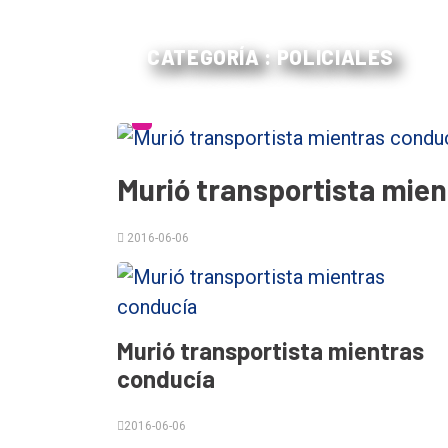
CATEGORÍA : POLICIALES
Murió transportista mie
El
2016-06-06
único
DIARIO
de
Balcarce
Murió transportista mientras
conducía
Inicio
2016-06-06
Tendencia