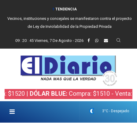
TENDENCIA
Reino recibió a instituciones y confirmó gestiones para sumar una nueva
fuerza de seguridad a Balcarce
09
:
20
:
46
Viernes, 7 De Agosto - 2026
20 |
DÓLAR BLUE:
Compra: $1510 - Venta: $1530 |
3°C - Despejado