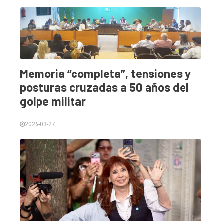
Tendencia
Int.
General
Política
Memoria “completa”, tensiones y
Cultura
posturas cruzadas a 50 años del
golpe militar
Entrevistas
Rural
2026-03-27
Deportes
Fúnebres
Edición
Empresa
Nosotros