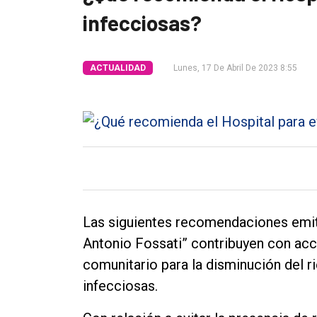
infecciosas?
Tendencia
Int.
ACTUALIDAD
Lunes, 17 De Abril De 2023 8:55
General
Política
Cultura
Entrevistas
Rural
Deportes
Las siguientes recomendaciones emiti
Fúnebres
Antonio Fossati” contribuyen con acc
Edición
comunitario para la disminución del 
Empresa
infecciosas.
Nosotros