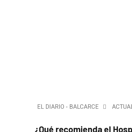
El
único
DIARIO
de
EL DIARIO - BALCARCE
ACTUA
Balcarce
¿Qué recomienda el Hosp
Inicio