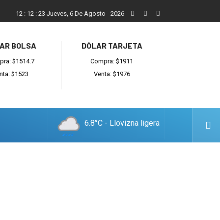
Mario Alberghini: “Fue increíble todo lo que hicieron para recu
12
:
12
:
24
Jueves, 6 De Agosto - 2026
AR BOLSA
DÓLAR TARJETA
ra: $1514.7
Compra: $1911
nta: $1523
Venta: $1976
6.8°C - Llovizna ligera