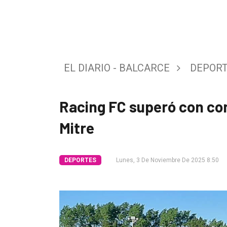
Tendencia
Int.
General
EL DIARIO - BALCARCE
DEPOR
Política
Cultura
Racing FC superó con co
Entrevistas
Mitre
Rural
Deportes
DEPORTES
Lunes, 3 De Noviembre De 2025 8:50
Fúnebres
Edición
Empresa
Nosotros