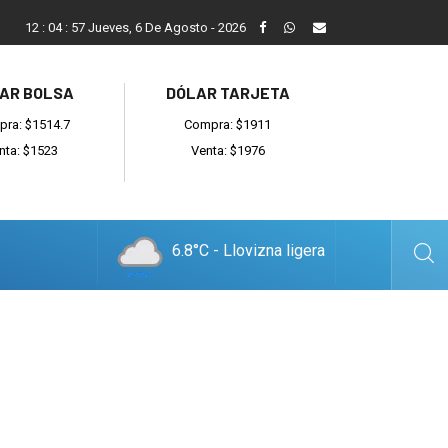
Mario Alberghini: “Fue increíble todo lo que hicieron para recup
12
:
04
:
58
Jueves, 6 De Agosto - 2026
AR BOLSA
DÓLAR TARJETA
ra: $1514.7
Compra: $1911
nta: $1523
Venta: $1976
6.8°C - Llovizna ligera