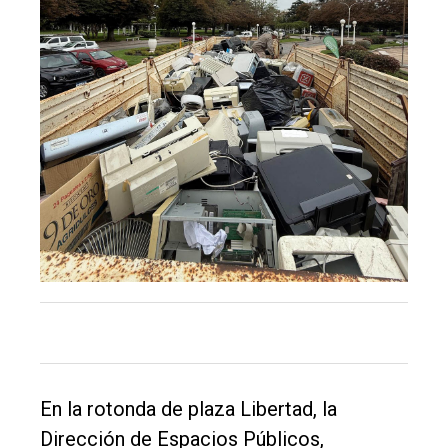
El
único
DIARIO
de
Balcarce
Inicio
En la rotonda de plaza Libertad, la
Dirección de Espacios Públicos,
Tendencia