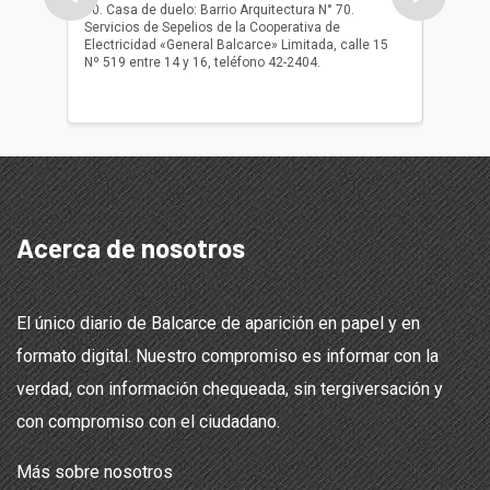
10. Casa de duelo: Barrio Arquitectura N° 70.
oficio r
Servicios de Sepelios de la Cooperativa de
las 17.
Electricidad «General Balcarce» Limitada, calle 15
Sepelios
Nº 519 entre 14 y 16, teléfono 42-2404.
Balcarce
teléfon
Acerca de nosotros
El único diario de Balcarce de aparición en papel y en
formato digital. Nuestro compromiso es informar con la
verdad, con información chequeada, sin tergiversación y
con compromiso con el ciudadano.
Más sobre nosotros