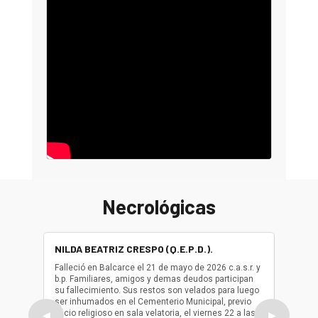
Necrológicas
NILDA BEATRIZ CRESPO (Q.E.P.D.).
ALBER
(Q.E.P.
Falleció en Balcarce el 21 de mayo de 2026 c.a.s.r. y
b.p. Familiares, amigos y demas deudos participan
Falleció
su fallecimiento. Sus restos son velados para luego
b.p. Fa
ser inhumados en el Cementerio Municipal, previo
su fall
oficio religioso en sala velatoria, el viernes 22 a las
ser inh
◀
▶