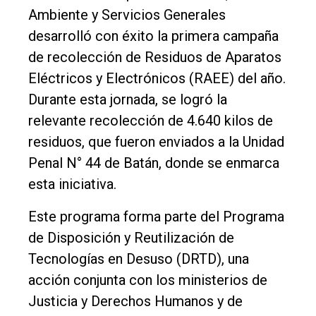
Ambiente y Servicios Generales
Int.
desarrolló con éxito la primera campaña
General
de recolección de Residuos de Aparatos
Política
Eléctricos y Electrónicos (RAEE) del año.
Cultura
Durante esta jornada, se logró la
relevante recolección de 4.640 kilos de
Entrevistas
residuos, que fueron enviados a la Unidad
Rural
Penal N° 44 de Batán, donde se enmarca
Deportes
esta iniciativa.
Fúnebres
Este programa forma parte del Programa
Edición
de Disposición y Reutilización de
Empresa
Tecnologías en Desuso (DRTD), una
acción conjunta con los ministerios de
Nosotros
Justicia y Derechos Humanos y de
Contacto