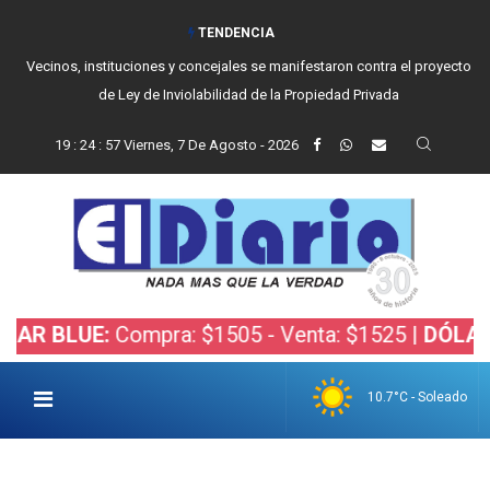
TENDENCIA
Vecinos, instituciones y concejales se manifestaron contra el proyecto
de Ley de Inviolabilidad de la Propiedad Privada
19
:
24
:
58
Viernes, 7 De Agosto - 2026
E:
Compra: $1505 - Venta: $1525 |
DÓLAR BOLSA:
10.7°C - Soleado