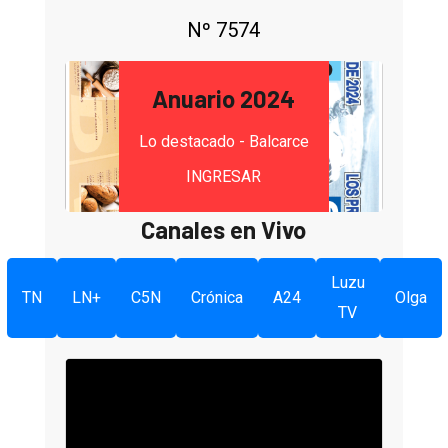
Nº 7574
Anuario 2024
Lo destacado - Balcarce
INGRESAR
Canales en Vivo
Luzu
TN
LN+
C5N
Crónica
A24
Olga
TV