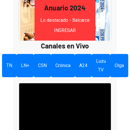
Anuario 2024
Lo destacado - Balcarce
INGRESAR
Canales en Vivo
Luzu
TN
LN+
C5N
Crónica
A24
Olga
TV