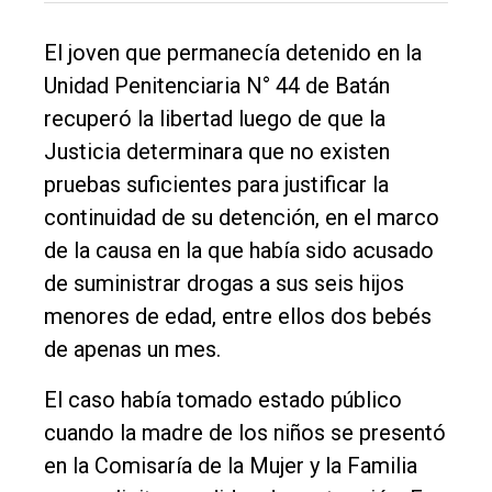
Balcarce
El joven que permanecía detenido en la
Inicio
Unidad Penitenciaria N° 44 de Batán
Tendencia
recuperó la libertad luego de que la
Int.
Justicia determinara que no existen
General
pruebas suficientes para justificar la
continuidad de su detención, en el marco
Política
de la causa en la que había sido acusado
Cultura
de suministrar drogas a sus seis hijos
Entrevistas
menores de edad, entre ellos dos bebés
Rural
de apenas un mes.
Deportes
El caso había tomado estado público
Fúnebres
cuando la madre de los niños se presentó
en la Comisaría de la Mujer y la Familia
Edición