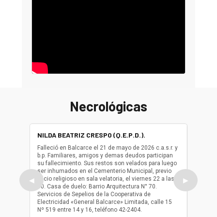
Necrológicas
NILDA BEATRIZ CRESPO (Q.E.P.D.).
ALBER
(Q.E.P.
Falleció en Balcarce el 21 de mayo de 2026 c.a.s.r. y
b.p. Familiares, amigos y demas deudos participan
Falleció
su fallecimiento. Sus restos son velados para luego
b.p. Fa
ser inhumados en el Cementerio Municipal, previo
su fall
oficio religioso en sala velatoria, el viernes 22 a las
ser inh
◀
▶
10. Casa de duelo: Barrio Arquitectura N° 70.
oficio r
Servicios de Sepelios de la Cooperativa de
las 17.
Electricidad «General Balcarce» Limitada, calle 15
Sepelios
Nº 519 entre 14 y 16, teléfono 42-2404.
Balcarce