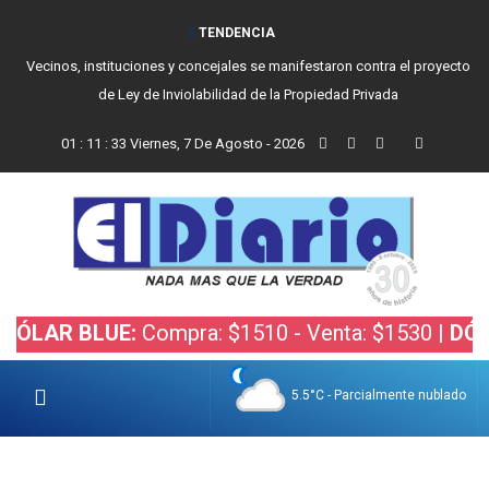
TENDENCIA
Vecinos, instituciones y concejales se manifestaron contra el proyecto
de Ley de Inviolabilidad de la Propiedad Privada
01
:
11
:
34
Viernes, 7 De Agosto - 2026
 BLUE:
Compra: $1510 - Venta: $1530 |
DÓLAR BO
5.5°C - Parcialmente nublado