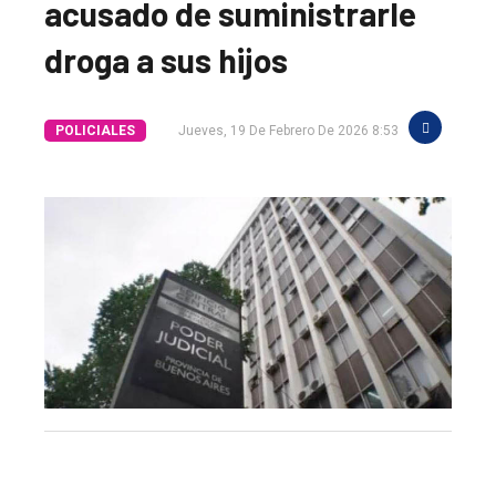
acusado de suministrarle
droga a sus hijos
POLICIALES
Jueves, 19 De Febrero De 2026 8:53
El
único
DIARIO
de