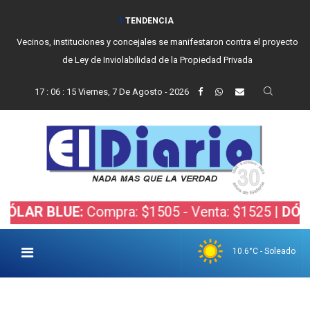
TENDENCIA
Vecinos, instituciones y concejales se manifestaron contra el proyecto
de Ley de Inviolabilidad de la Propiedad Privada
17
:
06
:
16
Viernes, 7 De Agosto - 2026
 BLUE:
Compra: $1505 - Venta: $1525 |
DÓLAR BO
10.6°C - Soleado