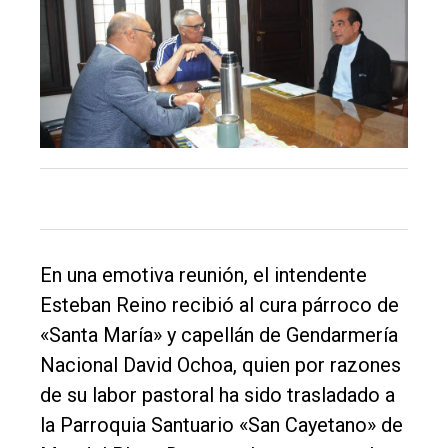
Balcarce
Inicio
Tendencia
Int.
General
Política
Cultura
En una emotiva reunión, el intendente
Entrevistas
Esteban Reino recibió al cura párroco de
«Santa María» y capellán de Gendarmería
Rural
Nacional David Ochoa, quien por razones
Deportes
de su labor pastoral ha sido trasladado a
Fúnebres
la Parroquia Santuario «San Cayetano» de