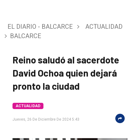
EL DIARIO - BALCARCE
ACTUALIDAD
BALCARCE
Reino saludó al sacerdote
David Ochoa quien dejará
pronto la ciudad
ACTUALIDAD
El
único
Jueves, 26 De Diciembre De 2024 5:43
DIARIO
de