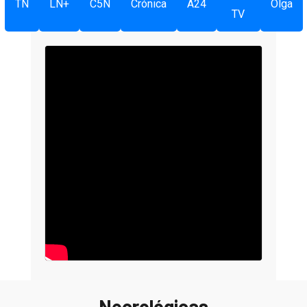
TN
LN+
C5N
Crónica
A24
Olga
TV
Necrológicas