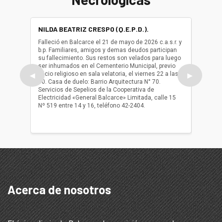
NILDA BEATRIZ CRESPO (Q.E.P.D.).
ALBER
(Q.E.P.
Falleció en Balcarce el 21 de mayo de 2026 c.a.s.r. y
b.p. Familiares, amigos y demas deudos participan
Falleció
su fallecimiento. Sus restos son velados para luego
b.p. Fa
ser inhumados en el Cementerio Municipal, previo
su fall
oficio religioso en sala velatoria, el viernes 22 a las
ser inh
◀
▶
10. Casa de duelo: Barrio Arquitectura N° 70.
oficio r
Servicios de Sepelios de la Cooperativa de
las 17.
Electricidad «General Balcarce» Limitada, calle 15
Sepelios
Nº 519 entre 14 y 16, teléfono 42-2404.
Balcarce
teléfon
Acerca de nosotros