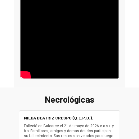
Necrológicas
NILDA BEATRIZ CRESPO (Q.E.P.D.).
ALBER
(Q.E.P.
Falleció en Balcarce el 21 de mayo de 2026 c.a.s.r. y
b.p. Familiares, amigos y demas deudos participan
Falleció
su fallecimiento. Sus restos son velados para luego
b.p. Fa