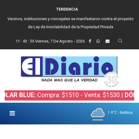
TENDENCIA
Vecinos, instituciones y concejales se manifestaron contra el proyecto
de Ley de Inviolabilidad de la Propiedad Privada
11
:
43
:
56
Viernes, 7 De Agosto - 2026
BLUE:
Compra: $1510 - Venta: $1530 |
DÓLAR BOL
1.9°C - Neblina