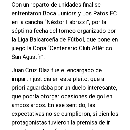
Con un reparto de unidades final se
El
enfrentaron Boca Juniors y Los Patos FC
único
en la cancha “Néstor Fabrizzi”, por la
DIARIO
séptima fecha del torneo organizado por
de
la Liga Balcarceña de Fútbol, que pone en
Balcarce
juego la Copa “Centenario Club Atlético
San Agustín”.
Inicio
Tendencia
Juan Cruz Díaz fue el encargado de
impartir justicia en este pleito, que a
Int.
priori aguardaba por un duelo interesante,
General
que podría otorgar ocasiones de gol en
Política
ambos arcos. En ese sentido, las
Cultura
expectativas no se cumplieron, si bien los
Entrevistas
protagonistas tuvieron la premisa de ir