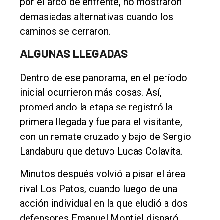
por el arco de enfrente, no mostraron
Rural
demasiadas alternativas cuando los
Deportes
caminos se cerraron.
Fúnebres
ALGUNAS LLEGADAS
Edición
Empresa
Dentro de ese panorama, en el período
inicial ocurrieron más cosas. Así,
Nosotros
promediando la etapa se registró la
Contacto
primera llegada y fue para el visitante,
con un remate cruzado y bajo de Sergio
Landaburu que detuvo Lucas Colavita.
Minutos después volvió a pisar el área
rival Los Patos, cuando luego de una
acción individual en la que eludió a dos
defensores Emanuel Montiel disparó