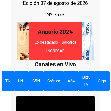
Edición 07 de agosto de 2026
Nº 7573
Anuario 2024
Lo destacado - Balcarce
INGRESAR
Canales en Vivo
Luzu
TN
LN+
C5N
Crónica
A24
Olga
TV