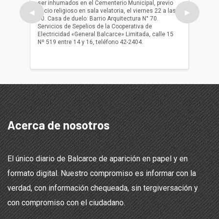
ser inhumados en el Cementerio Municipal, previo
su fall
oficio religioso en sala velatoria, el viernes 22 a las
ser inh
◀
▶
10. Casa de duelo: Barrio Arquitectura N° 70.
oficio r
Servicios de Sepelios de la Cooperativa de
las 17.
Electricidad «General Balcarce» Limitada, calle 15
Sepelios
Nº 519 entre 14 y 16, teléfono 42-2404.
Balcarce
teléfon
Acerca de nosotros
El único diario de Balcarce de aparición en papel y en
formato digital. Nuestro compromiso es informar con la
verdad, con información chequeada, sin tergiversación y
con compromiso con el ciudadano.