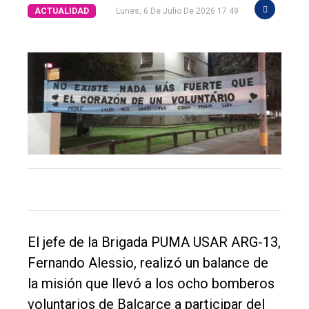
ACTUALIDAD
Lunes, 6 De Julio De 2026 17:49
El
único
DIARIO
de
El jefe de la Brigada PUMA USAR ARG-13,
Balcarce
Fernando Alessio, realizó un balance de
la misión que llevó a los ocho bomberos
Inicio
voluntarios de Balcarce a participar del