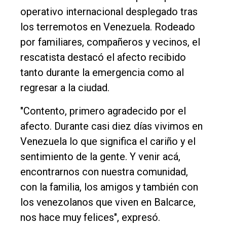
Tendencia
operativo internacional desplegado tras
los terremotos en Venezuela. Rodeado
Int.
por familiares, compañeros y vecinos, el
General
rescatista destacó el afecto recibido
Política
tanto durante la emergencia como al
Cultura
regresar a la ciudad.
Entrevistas
"Contento, primero agradecido por el
Rural
afecto. Durante casi diez días vivimos en
Deportes
Venezuela lo que significa el cariño y el
sentimiento de la gente. Y venir acá,
Fúnebres
encontrarnos con nuestra comunidad,
Edición
con la familia, los amigos y también con
Empresa
los venezolanos que viven en Balcarce,
Nosotros
nos hace muy felices", expresó.