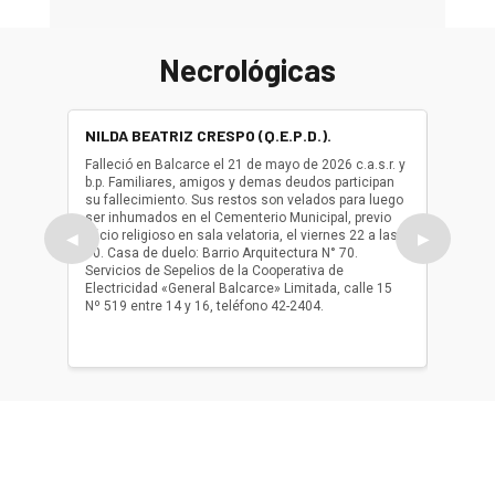
Necrológicas
NILDA BEATRIZ CRESPO (Q.E.P.D.).
ALBER
(Q.E.P.
Falleció en Balcarce el 21 de mayo de 2026 c.a.s.r. y
b.p. Familiares, amigos y demas deudos participan
Falleció
su fallecimiento. Sus restos son velados para luego
b.p. Fa
ser inhumados en el Cementerio Municipal, previo
su fall
oficio religioso en sala velatoria, el viernes 22 a las
ser inh
◀
▶
10. Casa de duelo: Barrio Arquitectura N° 70.
oficio r
Servicios de Sepelios de la Cooperativa de
las 17.
Electricidad «General Balcarce» Limitada, calle 15
Sepelios
Nº 519 entre 14 y 16, teléfono 42-2404.
Balcarce
teléfon
Acerca de nosotros