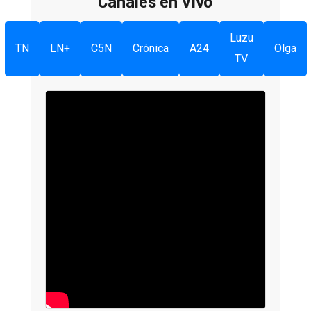
Canales en Vivo
Luzu
TN
LN+
C5N
Crónica
A24
Olga
TV