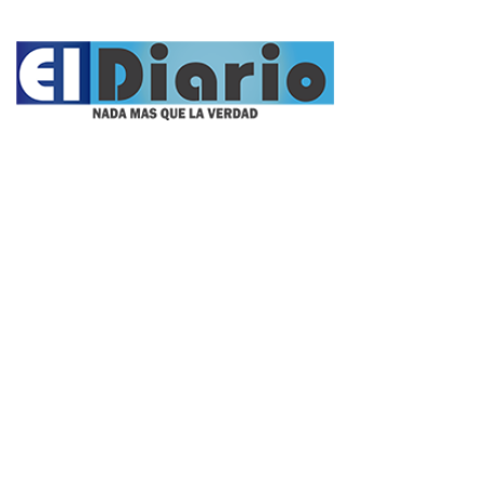
Propietario:
Imagen Balcarce SRL
Director:
José Roberto Simonetta
Número:
5622 - jueves, 6 de agosto de 2026