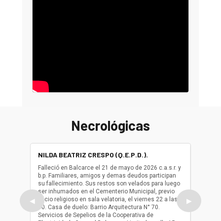
Necrológicas
NILDA BEATRIZ CRESPO (Q.E.P.D.).
ALBER
(Q.E.P.
Falleció en Balcarce el 21 de mayo de 2026 c.a.s.r. y
b.p. Familiares, amigos y demas deudos participan
Falleció
su fallecimiento. Sus restos son velados para luego
b.p. Fa
ser inhumados en el Cementerio Municipal, previo
su fall
oficio religioso en sala velatoria, el viernes 22 a las
ser inh
◀
▶
10. Casa de duelo: Barrio Arquitectura N° 70.
oficio r
Servicios de Sepelios de la Cooperativa de
las 17.