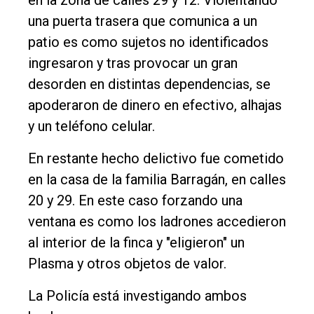
en la zona de calles 29 y 12. Violentando
Int.
una puerta trasera que comunica a un
General
patio es como sujetos no identificados
Política
ingresaron y tras provocar un gran
Cultura
desorden en distintas dependencias, se
apoderaron de dinero en efectivo, alhajas
Entrevistas
y un teléfono celular.
Rural
En restante hecho delictivo fue cometido
Deportes
en la casa de la familia Barragán, en calles
Fúnebres
20 y 29. En este caso forzando una
Edición
ventana es como los ladrones accedieron
Empresa
al interior de la finca y "eligieron" un
Nosotros
Plasma y otros objetos de valor.
Contacto
La Policía está investigando ambos