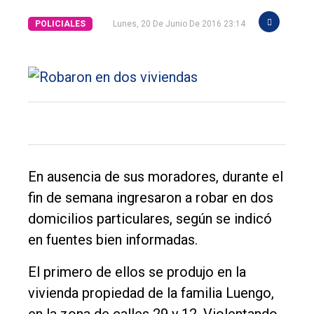
POLICIALES
Lunes, 20 De Junio De 2016 23:14
El
único
En ausencia de sus moradores, durante el
DIARIO
fin de semana ingresaron a robar en dos
de
domicilios particulares, según se indicó
Balcarce
en fuentes bien informadas.
Inicio
El primero de ellos se produjo en la
Tendencia
vivienda propiedad de la familia Luengo,