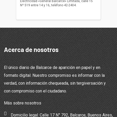
Electricidad «General Balcarce» Limitada, calle 15
Sepelios
Nº 519 entre 14 y 16, teléfono 42-2404.
Balcarce
teléfon
Acerca de nosotros
El único diario de Balcarce de aparición en papel y en
formato digital. Nuestro compromiso es informar con la
verdad, con información chequeada, sin tergiversación y
con compromiso con el ciudadano.
Más sobre nosotros
Domicilio legal: Calle 17 N° 792, Balcarce, Buenos Aires,