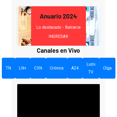
Anuario 2024
Lo destacado - Balcarce
INGRESAR
Canales en Vivo
Luzu
TN
LN+
C5N
Crónica
A24
Olga
TV