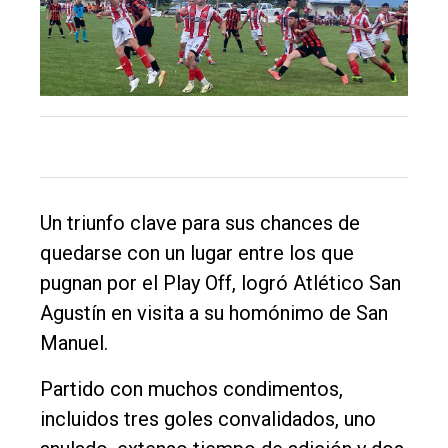
El
único
DIARIO
de
Balcarce
Inicio
Un triunfo clave para sus chances de
quedarse con un lugar entre los que
Tendencia
pugnan por el Play Off, logró Atlético San
Int.
Agustín en visita a su homónimo de San
General
Manuel.
Política
Partido con muchos condimentos,
Cultura
incluidos tres goles convalidados, uno
Entrevistas