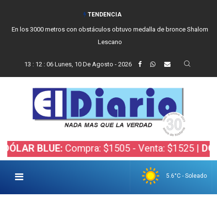
TENDENCIA
En los 3000 metros con obstáculos obtuvo medalla de bronce Shalom
Lescano
13
:
12
:
07
Lunes, 10 De Agosto - 2026
 BLUE:
Compra: $1505 - Venta: $1525 |
DÓLAR BO
5.6°C - Soleado