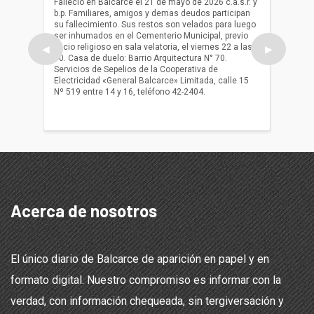
Falleció en Balcarce el 21 de mayo de 2026 c.a.s.r. y
b.p. Familiares, amigos y demas deudos participan
Falleció
su fallecimiento. Sus restos son velados para luego
b.p. Fa
ser inhumados en el Cementerio Municipal, previo
su fall
oficio religioso en sala velatoria, el viernes 22 a las
ser inh
◀
▶
10. Casa de duelo: Barrio Arquitectura N° 70.
oficio r
Servicios de Sepelios de la Cooperativa de
las 17.
Electricidad «General Balcarce» Limitada, calle 15
Sepelios
Nº 519 entre 14 y 16, teléfono 42-2404.
Balcarce
teléfon
Acerca de nosotros
El único diario de Balcarce de aparición en papel y en
formato digital. Nuestro compromiso es informar con la
verdad, con información chequeada, sin tergiversación y