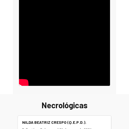
Necrológicas
NILDA BEATRIZ CRESPO (Q.E.P.D.).
ALBER
(Q.E.P.