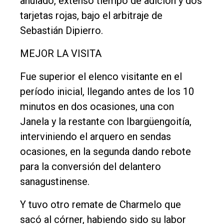
anulado, extenso tiempo de adición y dos
Rural
tarjetas rojas, bajo el arbitraje de
Sebastián Dipierro.
Deportes
Fúnebres
MEJOR LA VISITA
Edición
Fue superior el elenco visitante en el
Empresa
período inicial, llegando antes de los 10
Nosotros
minutos en dos ocasiones, una con
Janela y la restante con Ibargüengoitía,
Contacto
interviniendo el arquero en sendas
ocasiones, en la segunda dando rebote
para la conversión del delantero
sanagustinense.
Y tuvo otro remate de Charmelo que
sacó al córner, habiendo sido su labor