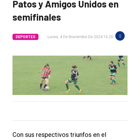
Patos y Amigos Unidos en
semifinales
DEPORTES
Lunes, 4 De Noviembre De 2024 16:20
El
único
Con sus respectivos triunfos en el