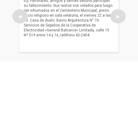
b.p. Familiares, amigos y demas deudos participan
Falleció
su fallecimiento. Sus restos son velados para luego
b.p. Fa
ser inhumados en el Cementerio Municipal, previo
su fall
oficio religioso en sala velatoria, el viernes 22 a las
ser inh
◀
▶
10. Casa de duelo: Barrio Arquitectura N° 70.
oficio r
Servicios de Sepelios de la Cooperativa de
las 17.
Electricidad «General Balcarce» Limitada, calle 15
Sepelios
Nº 519 entre 14 y 16, teléfono 42-2404.
Balcarce
teléfon
Acerca de nosotros
El único diario de Balcarce de aparición en papel y en
formato digital. Nuestro compromiso es informar con la
verdad, con información chequeada, sin tergiversación y
con compromiso con el ciudadano.