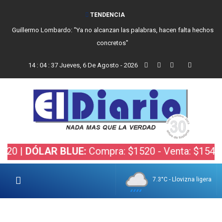
TENDENCIA
Guillermo Lombardo: "Ya no alcanzan las palabras, hacen falta hechos
concretos"
14
:
04
:
37
Jueves, 6 De Agosto - 2026
|
DÓLAR BLUE:
Compra: $1520 - Venta: $1540 |
DÓ
7.3°C - Llovizna ligera