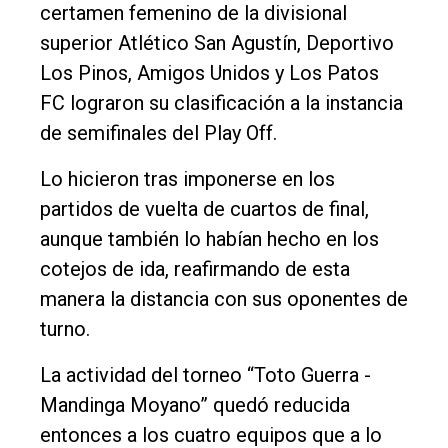
DIARIO
certamen femenino de la divisional
de
superior Atlético San Agustín, Deportivo
Balcarce
Los Pinos, Amigos Unidos y Los Patos
FC lograron su clasificación a la instancia
Inicio
de semifinales del Play Off.
Tendencia
Lo hicieron tras imponerse en los
Int.
partidos de vuelta de cuartos de final,
General
aunque también lo habían hecho en los
cotejos de ida, reafirmando de esta
Política
manera la distancia con sus oponentes de
Cultura
turno.
Entrevistas
La actividad del torneo “Toto Guerra -
Rural
Mandinga Moyano” quedó reducida
Deportes
entonces a los cuatro equipos que a lo