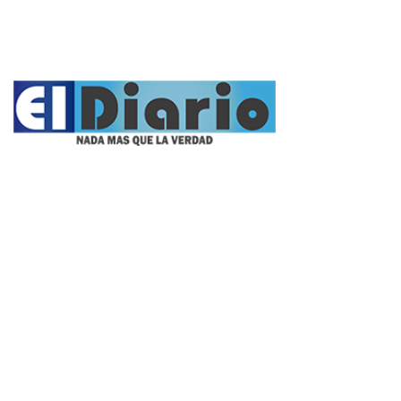
Fúnebres
Nacionales
Propietario:
Imagen Balcarce SRL
Director:
José Roberto Simonetta
Número: