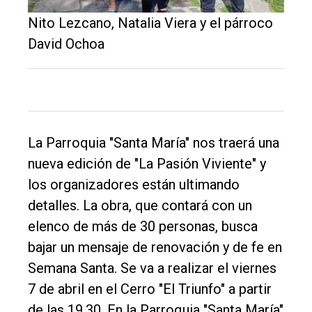
Nito Lezcano, Natalia Viera y el párroco
David Ochoa
La Parroquia "Santa María" nos traerá una
nueva edición de "La Pasión Viviente" y
El
los organizadores están ultimando
único
detalles. La obra, que contará con un
DIARIO
elenco de más de 30 personas, busca
de
bajar un mensaje de renovación y de fe en
Balcarce
Semana Santa. Se va a realizar el viernes
7 de abril en el Cerro "El Triunfo" a partir
Inicio
de las 19.30. En la Parroquia "Santa María"