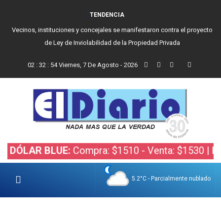
TENDENCIA
Vecinos, instituciones y concejales se manifestaron contra el proyecto
de Ley de Inviolabilidad de la Propiedad Privada
02
:
32
:
55
Viernes, 7 De Agosto - 2026
AR BLUE:
Compra: $1510 - Venta: $1530 |
DÓLAR B
5.2°C - Parcialmente nublado