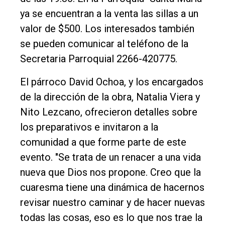
ya se encuentran a la venta las sillas a un
Tendencia
valor de $500. Los interesados también
Int.
se pueden comunicar al teléfono de la
General
Secretaria Parroquial 2266-420775.
Política
El párroco David Ochoa, y los encargados
Cultura
de la dirección de la obra, Natalia Viera y
Entrevistas
Nito Lezcano, ofrecieron detalles sobre
Rural
los preparativos e invitaron a la
comunidad a que forme parte de este
Deportes
evento. "Se trata de un renacer a una vida
Fúnebres
nueva que Dios nos propone. Creo que la
Edición
cuaresma tiene una dinámica de hacernos
Empresa
revisar nuestro caminar y de hacer nuevas
Nosotros
todas las cosas, eso es lo que nos trae la