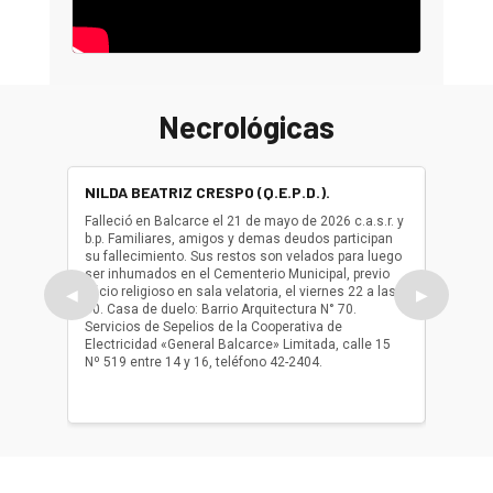
Necrológicas
NILDA BEATRIZ CRESPO (Q.E.P.D.).
ALBER
(Q.E.P.
Falleció en Balcarce el 21 de mayo de 2026 c.a.s.r. y
b.p. Familiares, amigos y demas deudos participan
Falleció
su fallecimiento. Sus restos son velados para luego
b.p. Fa
ser inhumados en el Cementerio Municipal, previo
su fall
oficio religioso en sala velatoria, el viernes 22 a las
ser inh
◀
▶
10. Casa de duelo: Barrio Arquitectura N° 70.
oficio r
Servicios de Sepelios de la Cooperativa de
las 17.
Electricidad «General Balcarce» Limitada, calle 15
Sepelios
Nº 519 entre 14 y 16, teléfono 42-2404.
Balcarce
teléfon