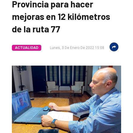
Provincia para hacer
mejoras en 12 kilómetros
de la ruta 77
ACTUALIDAD
Lunes, 3 De Enero De 2022 15:08
El