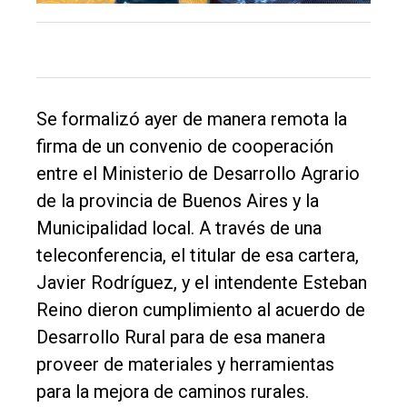
único
DIARIO
de
Balcarce
Se formalizó ayer de manera remota la
Inicio
firma de un convenio de cooperación
entre el Ministerio de Desarrollo Agrario
Tendencia
de la provincia de Buenos Aires y la
Int.
Municipalidad local. A través de una
General
teleconferencia, el titular de esa cartera,
Política
Javier Rodríguez, y el intendente Esteban
Cultura
Reino dieron cumplimiento al acuerdo de
Desarrollo Rural para de esa manera
Entrevistas
proveer de materiales y herramientas
Rural
para la mejora de caminos rurales.