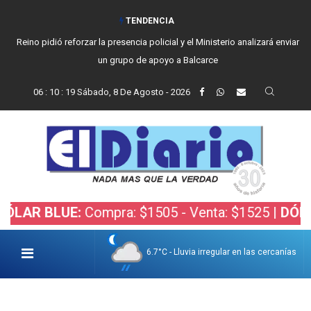
TENDENCIA
Reino pidió reforzar la presencia policial y el Ministerio analizará enviar
un grupo de apoyo a Balcarce
06
:
10
:
20
Sábado, 8 De Agosto - 2026
BLUE:
Compra: $1505 - Venta: $1525 |
DÓLAR BOL
6.7°C - Lluvia irregular en las cercanías