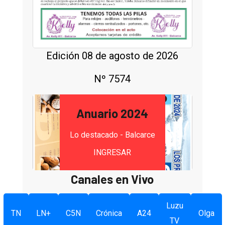
Edición 08 de agosto de 2026
Nº 7574
Anuario 2024
Lo destacado - Balcarce
INGRESAR
Canales en Vivo
Luzu
TN
LN+
C5N
Crónica
A24
Olga
TV