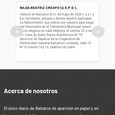
NILDA BEATRIZ CRESPO (Q.E.P.D.).
ALBER
(Q.E.P.
Falleció en Balcarce el 21 de mayo de 2026 c.a.s.r. y
b.p. Familiares, amigos y demas deudos participan
Falleció
su fallecimiento. Sus restos son velados para luego
b.p. Fa
ser inhumados en el Cementerio Municipal, previo
su fall
oficio religioso en sala velatoria, el viernes 22 a las
ser inh
◀
▶
10. Casa de duelo: Barrio Arquitectura N° 70.
oficio r
Servicios de Sepelios de la Cooperativa de
las 17.
Electricidad «General Balcarce» Limitada, calle 15
Sepelios
Nº 519 entre 14 y 16, teléfono 42-2404.
Balcarce
teléfon
Acerca de nosotros
El único diario de Balcarce de aparición en papel y en