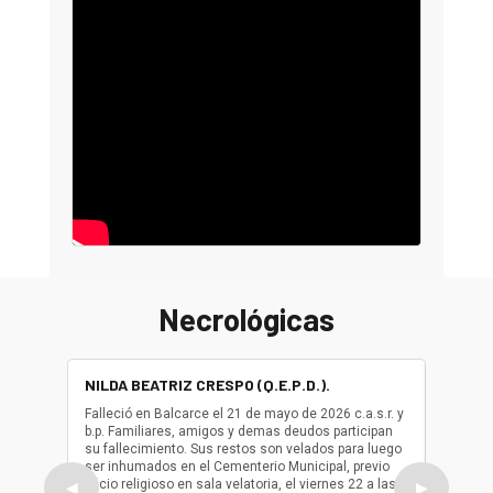
Necrológicas
NILDA BEATRIZ CRESPO (Q.E.P.D.).
ALBER
(Q.E.P.
Falleció en Balcarce el 21 de mayo de 2026 c.a.s.r. y
b.p. Familiares, amigos y demas deudos participan
Falleció
su fallecimiento. Sus restos son velados para luego
b.p. Fa
ser inhumados en el Cementerio Municipal, previo
su fall
oficio religioso en sala velatoria, el viernes 22 a las
ser inh
◀
▶