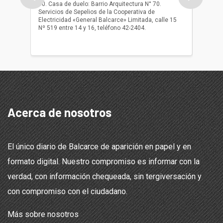
10. Casa de duelo: Barrio Arquitectura N° 70.
oficio r
Servicios de Sepelios de la Cooperativa de
las 17.
Electricidad «General Balcarce» Limitada, calle 15
Sepelios
Nº 519 entre 14 y 16, teléfono 42-2404.
Balcarce
teléfon
Acerca de nosotros
El único diario de Balcarce de aparición en papel y en
formato digital. Nuestro compromiso es informar con la
verdad, con información chequeada, sin tergiversación y
con compromiso con el ciudadano.
Más sobre nosotros