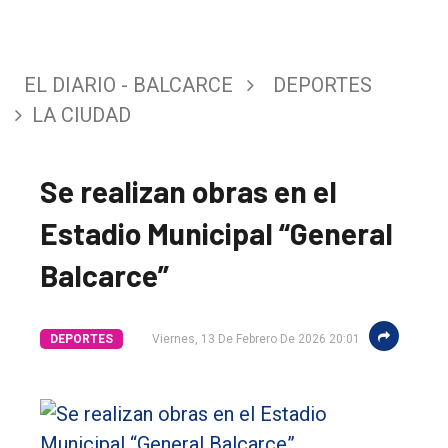
EL DIARIO - BALCARCE
DEPORTES
LA CIUDAD
Se realizan obras en el
Estadio Municipal “General
Balcarce”
El
DEPORTES
Viernes, 13 De Febrero De 2026 20:01
único
DIARIO
de