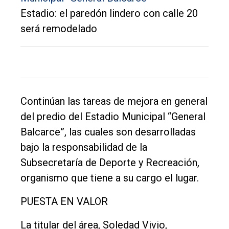
Balcarce
Estadio: el paredón lindero con calle 20
será remodelado
Inicio
Tendencia
Int.
General
Continúan las tareas de mejora en general
Política
del predio del Estadio Municipal “General
Cultura
Balcarce”, las cuales son desarrolladas
Entrevistas
bajo la responsabilidad de la
Subsecretaría de Deporte y Recreación,
Rural
organismo que tiene a su cargo el lugar.
Deportes
PUESTA EN VALOR
Fúnebres
Edición
La titular del área, Soledad Vivio,