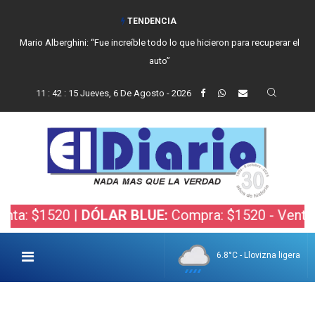
TENDENCIA
Mario Alberghini: “Fue increíble todo lo que hicieron para recuperar el
auto”
11
:
42
:
15
Jueves, 6 De Agosto - 2026
$1520 |
DÓLAR BLUE:
Compra: $1520 - Venta: $154
6.8°C - Llovizna ligera