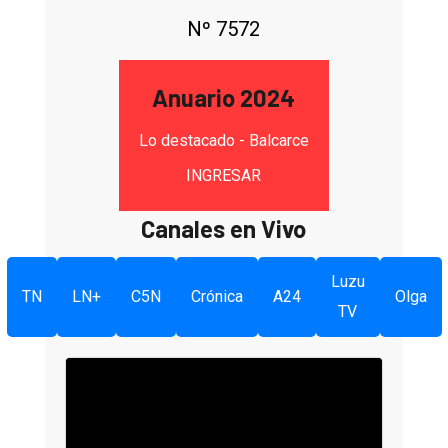
Nº 7572
Anuario 2024
Lo destacado - Balcarce
INGRESAR
Canales en Vivo
Luzu
TN
LN+
C5N
Crónica
A24
Olga
TV