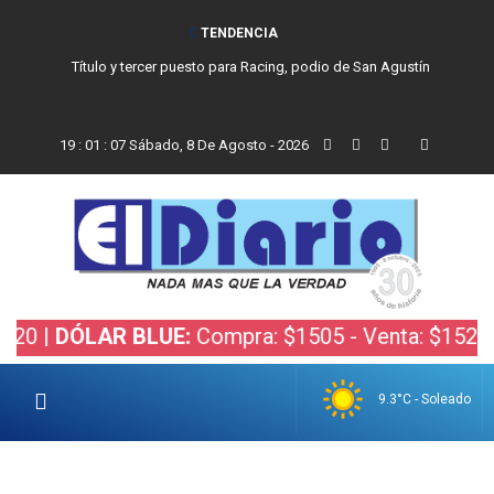
TENDENCIA
Título y tercer puesto para Racing, podio de San Agustín
19
:
01
:
08
Sábado, 8 De Agosto - 2026
DÓLAR BLUE:
Compra: $1505 - Venta: $1525 |
DÓL
9.3°C - Soleado