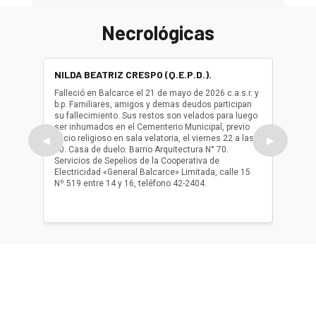
Necrológicas
NILDA BEATRIZ CRESPO (Q.E.P.D.).
ALBER
(Q.E.P.
Falleció en Balcarce el 21 de mayo de 2026 c.a.s.r. y
b.p. Familiares, amigos y demas deudos participan
Falleció
su fallecimiento. Sus restos son velados para luego
b.p. Fa
ser inhumados en el Cementerio Municipal, previo
su fall
oficio religioso en sala velatoria, el viernes 22 a las
ser inh
◀
▶
10. Casa de duelo: Barrio Arquitectura N° 70.
oficio r
Servicios de Sepelios de la Cooperativa de
las 17.
Electricidad «General Balcarce» Limitada, calle 15
Sepelios
Nº 519 entre 14 y 16, teléfono 42-2404.
Balcarce
teléfon
Acerca de nosotros