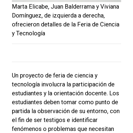
único
Marta Elicabe, Juan Balderrama y Viviana
DIARIO
Domínguez, de izquierda a derecha,
de
ofrecieron detalles de la Feria de Ciencia
Balcarce
y Tecnología
Inicio
Tendencia
Int.
Un proyecto de feria de ciencia y
General
tecnología involucra la participación de
Política
estudiantes y la orientación docente. Los
estudiantes deben tomar como punto de
Cultura
partida la observación de su entorno, con
Entrevistas
el fin de ser testigos e identificar
Rural
fenómenos o problemas que necesitan