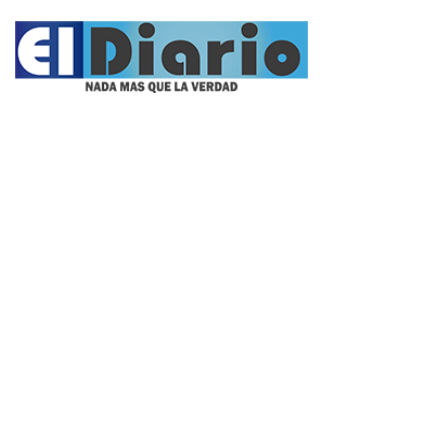
Propietario:
Imagen Balcarce SRL
Director:
José Roberto Simonetta
Número:
5624 - sábado, 8 de agosto de 2026