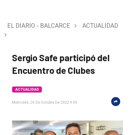
EL DIARIO - BALCARCE
ACTUALIDAD
Sergio Safe participó del
Encuentro de Clubes
ACTUALIDAD
El
Miércoles, 26 De Octubre De 2022 9:09
único
DIARIO
de