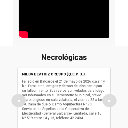
Necrológicas
NILDA BEATRIZ CRESPO (Q.E.P.D.).
ALBER
(Q.E.P.
Falleció en Balcarce el 21 de mayo de 2026 c.a.s.r. y
b.p. Familiares, amigos y demas deudos participan
Falleció
su fallecimiento. Sus restos son velados para luego
b.p. Fa
ser inhumados en el Cementerio Municipal, previo
su fall
oficio religioso en sala velatoria, el viernes 22 a las
ser inh
◀
▶
10. Casa de duelo: Barrio Arquitectura N° 70.
oficio r
Servicios de Sepelios de la Cooperativa de
las 17.
Electricidad «General Balcarce» Limitada, calle 15
Sepelios
Nº 519 entre 14 y 16, teléfono 42-2404.
Balcarce
teléfon