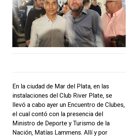
Balcarce
Inicio
Tendencia
Int.
General
Política
Cultura
Entrevistas
En la ciudad de Mar del Plata, en las
instalaciones del Club River Plate, se
Rural
llevó a cabo ayer un Encuentro de Clubes,
Deportes
el cual contó con la presencia del
Fúnebres
Ministro de Deporte y Turismo de la
Edición
Nación, Matías Lammens. Allí y por