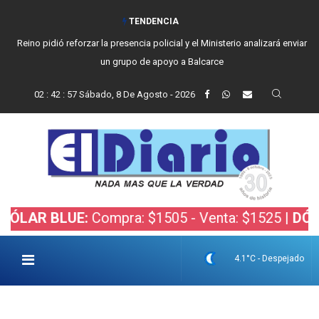
TENDENCIA
Reino pidió reforzar la presencia policial y el Ministerio analizará enviar
un grupo de apoyo a Balcarce
02
:
42
:
58
Sábado, 8 De Agosto - 2026
 BLUE:
Compra: $1505 - Venta: $1525 |
DÓLAR BO
4.1°C - Despejado