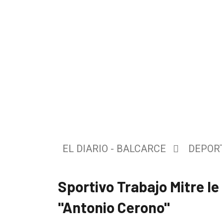
El
único
EL DIARIO - BALCARCE
DEPOR
DIARIO
de
Sportivo Trabajo Mitre l
Balcarce
"Antonio Cerono"
Inicio