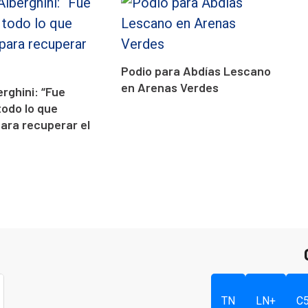
Podio para Abdías Lescano
en Arenas Verdes
erghini: “Fue
todo lo que
para recuperar el
TN
LN+
C