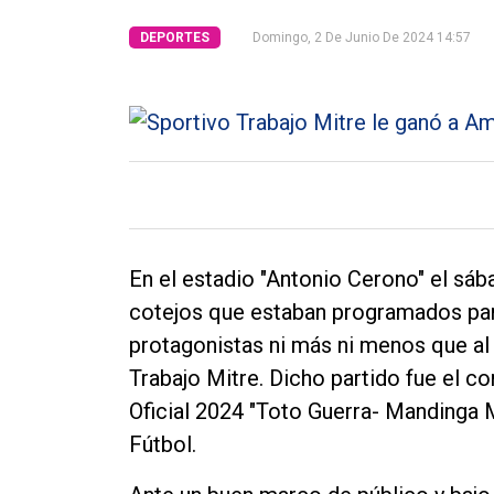
Tendencia
DEPORTES
Domingo, 2 De Junio De 2024 14:57
Int.
General
Política
Cultura
Entrevistas
En el estadio "Antonio Cerono" el sáb
Rural
cotejos que estaban programados par
Deportes
protagonistas ni más ni menos que a
Fúnebres
Trabajo Mitre. Dicho partido fue el c
Edición
Oficial 2024 "Toto Guerra- Mandinga 
Empresa
Fútbol.
Nosotros