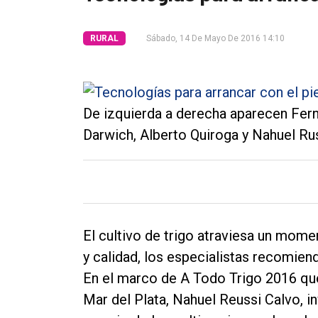
Tendencia
RURAL
Sábado, 14 De Mayo De 2016 14:10
Int.
General
Política
De izquierda a derecha aparecen Fer
Cultura
Darwich, Alberto Quiroga y Nahuel Ru
Entrevistas
Rural
Deportes
Fúnebres
El cultivo de trigo atraviesa un mom
y calidad, los especialistas recomie
Edición
En el marco de A Todo Trigo 2016 qu
Empresa
Mar del Plata, Nahuel Reussi Calvo, in
Nosotros