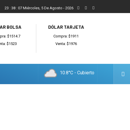
Reino: “Hay bandas muy organizadas y también delincuentes l
23
:
38
:
08
Miércoles, 5 De Agosto - 2026
AR BOLSA
DÓLAR TARJETA
ra: $1514.7
Compra: $1911
nta: $1523
Venta: $1976
10.8°C - Cubierto