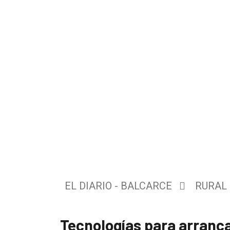
El
único
DIARIO
de
EL DIARIO - BALCARCE
RURAL
Balcarce
Tecnologías para arranca
Inicio