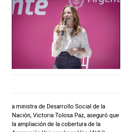
El
único
DIARIO
de
Balcarce
Inicio
Tendencia
Int.
General
Política
a ministra de Desarrollo Social de la
Cultura
Nación, Victoria Tolosa Paz, aseguró que
Entrevistas
la ampliación de la cobertura de la