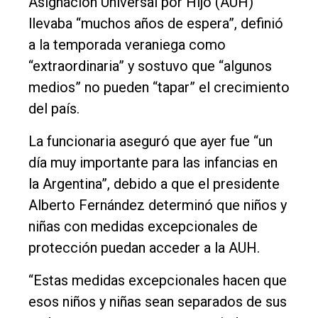
Asignación Universal por Hijo (AUH)
Rural
llevaba “muchos años de espera”, definió
Deportes
a la temporada veraniega como
Fúnebres
“extraordinaria” y sostuvo que “algunos
Edición
medios” no pueden “tapar” el crecimiento
Empresa
del país.
Nosotros
La funcionaria aseguró que ayer fue “un
Contacto
día muy importante para las infancias en
la Argentina”, debido a que el presidente
Alberto Fernández determinó que niños y
niñas con medidas excepcionales de
protección puedan acceder a la AUH.
“Estas medidas excepcionales hacen que
esos niños y niñas sean separados de sus