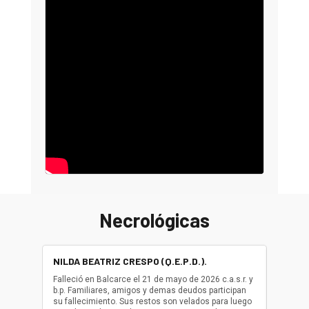
Necrológicas
NILDA BEATRIZ CRESPO (Q.E.P.D.).
ALBER
(Q.E.P.
Falleció en Balcarce el 21 de mayo de 2026 c.a.s.r. y
b.p. Familiares, amigos y demas deudos participan
Falleció
su fallecimiento. Sus restos son velados para luego
b.p. Fa