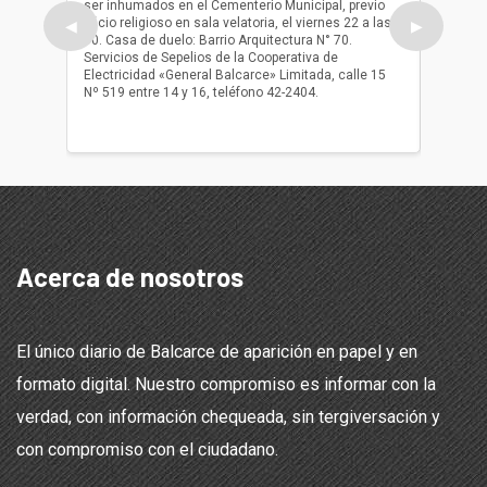
ser inhumados en el Cementerio Municipal, previo
su fall
oficio religioso en sala velatoria, el viernes 22 a las
ser inh
◀
▶
10. Casa de duelo: Barrio Arquitectura N° 70.
oficio r
Servicios de Sepelios de la Cooperativa de
las 17.
Electricidad «General Balcarce» Limitada, calle 15
Sepelios
Nº 519 entre 14 y 16, teléfono 42-2404.
Balcarce
teléfon
Acerca de nosotros
El único diario de Balcarce de aparición en papel y en
formato digital. Nuestro compromiso es informar con la
verdad, con información chequeada, sin tergiversación y
con compromiso con el ciudadano.