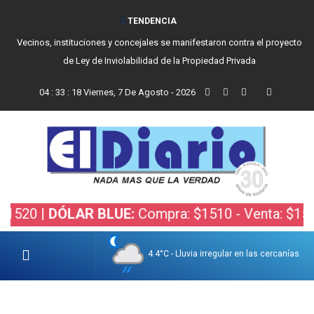
TENDENCIA
Vecinos, instituciones y concejales se manifestaron contra el proyecto
de Ley de Inviolabilidad de la Propiedad Privada
04
:
33
:
19
Viernes, 7 De Agosto - 2026
20 |
DÓLAR BLUE:
Compra: $1510 - Venta: $1530 |
4.4°C - Lluvia irregular en las cercanías