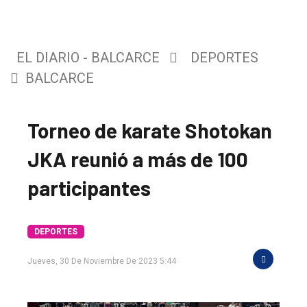
EL DIARIO - BALCARCE
DEPORTES
BALCARCE
Torneo de karate Shotokan
El
JKA reunió a más de 100
único
participantes
DIARIO
de
Balcarce
DEPORTES
Jueves, 30 De Noviembre De 2023 5:44
Inicio
Tendencia