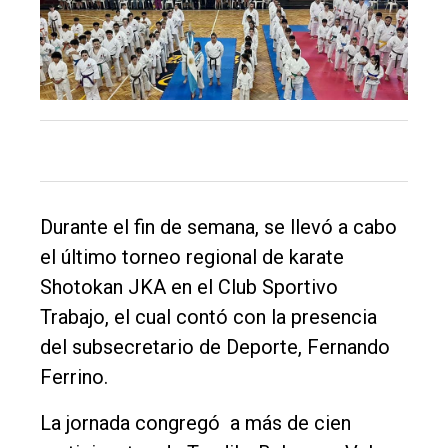
Int.
General
Política
Cultura
Entrevistas
Rural
Durante el fin de semana, se llevó a cabo
Deportes
el último torneo regional de karate
Fúnebres
Shotokan JKA en el Club Sportivo
Edición
Trabajo, el cual contó con la presencia
Empresa
del subsecretario de Deporte, Fernando
Ferrino.
Nosotros
Contacto
La jornada congregó a más de cien