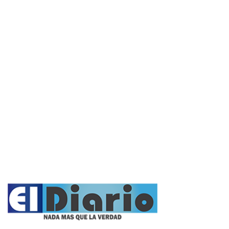
Interés General
Actualidad
Policiales
Política
Cultura y Espectáculos
Rural
Deportes
Opinión
Entrevistas
Videos
Fúnebres
Nacionales