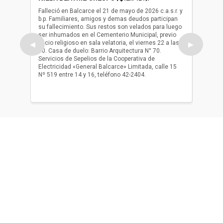
(Q.E.P.
Falleció en Balcarce el 21 de mayo de 2026 c.a.s.r. y
b.p. Familiares, amigos y demas deudos participan
Falleció
su fallecimiento. Sus restos son velados para luego
b.p. Fa
ser inhumados en el Cementerio Municipal, previo
su fall
oficio religioso en sala velatoria, el viernes 22 a las
ser inh
◀
▶
10. Casa de duelo: Barrio Arquitectura N° 70.
oficio r
Servicios de Sepelios de la Cooperativa de
las 17.
Electricidad «General Balcarce» Limitada, calle 15
Sepelios
Nº 519 entre 14 y 16, teléfono 42-2404.
Balcarce
teléfon
Acerca de nosotros
El único diario de Balcarce de aparición en papel y en
formato digital. Nuestro compromiso es informar con la