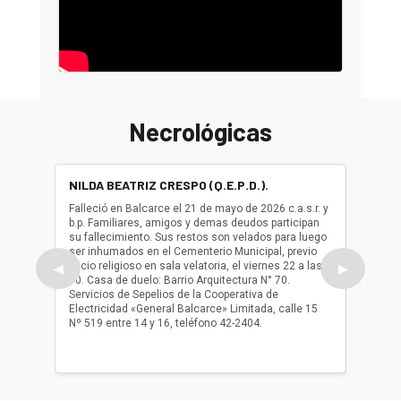
Necrológicas
NILDA BEATRIZ CRESPO (Q.E.P.D.).
ALBER
(Q.E.P.
Falleció en Balcarce el 21 de mayo de 2026 c.a.s.r. y
b.p. Familiares, amigos y demas deudos participan
Falleció
su fallecimiento. Sus restos son velados para luego
b.p. Fa
ser inhumados en el Cementerio Municipal, previo
su fall
oficio religioso en sala velatoria, el viernes 22 a las
ser inh
◀
▶
10. Casa de duelo: Barrio Arquitectura N° 70.
oficio r
Servicios de Sepelios de la Cooperativa de
las 17.
Electricidad «General Balcarce» Limitada, calle 15
Sepelios
Nº 519 entre 14 y 16, teléfono 42-2404.
Balcarce
teléfon