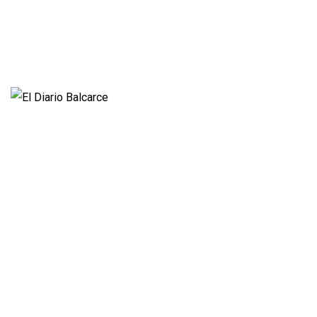
Videos
Fúnebres
Nacionales
Propietario:
Imagen Balcarce SRL
Director:
José Roberto Simonetta
Número: