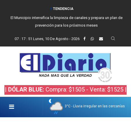
TENDENCIA
El Municipio intensifica la limpieza de canales y prepara un plan de
prevención para los próximos meses
07
:
17
:
52
Lunes, 10 De Agosto - 2026
AR BLUE:
Compra: $1505 - Venta: $1525 |
DÓLAR 
3°C - Lluvia irregular en las cercanías