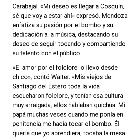
DIARIO
Carabajal. «Mi deseo es llegar a Cosquín,
de
sé que voy a estar ahí» expresó. Mendoza
Balcarce
enfatiza su pasión por el bombo y su
dedicación a la música, destacando su
Inicio
deseo de seguir tocando y compartiendo
Tendencia
su talento con el público.
Int.
«El amor por el folclore lo llevo desde
General
chico», contó Walter. «Mis viejos de
Política
Santiago del Estero toda la vida
Cultura
escucharon folclore, y tenían esa cultura
muy arraigada, ellos hablaban quichua. Mi
Entrevistas
papá muchas veces cuando me ponía en
Rural
penitencia me hacía tocar el bombo. Él
Deportes
quería que yo aprendiera, tocaba la mesa