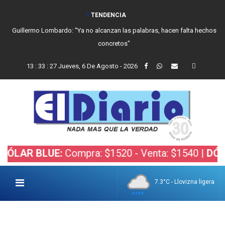
TENDENCIA
Guillermo Lombardo: "Ya no alcanzan las palabras, hacen falta hechos
concretos"
13
:
33
:
27
Jueves, 6 De Agosto - 2026
R BLUE:
Compra: $1520 - Venta: $1540 |
DÓLAR B
7.3°C - Llovizna ligera