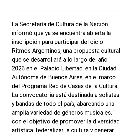
único
DIARIO
de
La Secretaría de Cultura de la Nación
Balcarce
informó que ya se encuentra abierta la
inscripción para participar del ciclo
Inicio
Ritmos Argentinos, una propuesta cultural
Tendencia
que se desarrollará a lo largo del año
2026 en el Palacio Libertad, en la Ciudad
Int.
Autónoma de Buenos Aires, en el marco
General
del Programa Red de Casas de la Cultura.
Política
La convocatoria está destinada a solistas
Cultura
y bandas de todo el país, abarcando una
Entrevistas
amplia variedad de géneros musicales,
con el objetivo de promover la diversidad
Rural
artística, federalizar la cultura y generar