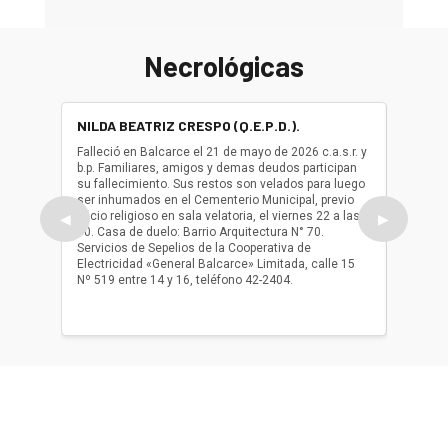
Necrológicas
NILDA BEATRIZ CRESPO (Q.E.P.D.).
ALBER
(Q.E.P.
Falleció en Balcarce el 21 de mayo de 2026 c.a.s.r. y
b.p. Familiares, amigos y demas deudos participan
Falleció
su fallecimiento. Sus restos son velados para luego
b.p. Fa
ser inhumados en el Cementerio Municipal, previo
su fall
oficio religioso en sala velatoria, el viernes 22 a las
ser inh
◀
▶
10. Casa de duelo: Barrio Arquitectura N° 70.
oficio r
Servicios de Sepelios de la Cooperativa de
las 17.
Electricidad «General Balcarce» Limitada, calle 15
Sepelios
Nº 519 entre 14 y 16, teléfono 42-2404.
Balcarce
teléfon