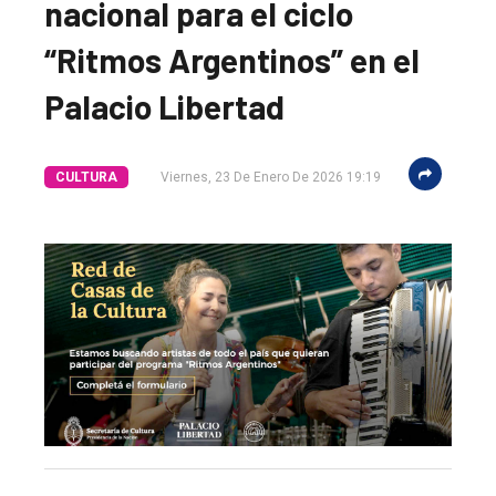
nacional para el ciclo
“Ritmos Argentinos” en el
Palacio Libertad
CULTURA
Viernes, 23 De Enero De 2026 19:19
El