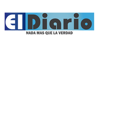
Propietario:
Imagen Balcarce SRL
Director:
José Roberto Simonetta
Número:
5622 - jueves, 6 de agosto de 2026