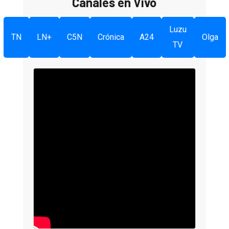
Canales en Vivo
Luzu
TN
LN+
C5N
Crónica
A24
Olga
TV