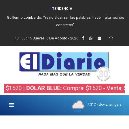
TENDENCIA
Balcarce cayó en el debut ante General Madariaga
13
:
55
:
16
Jueves, 6 De Agosto - 2026
 |
DÓLAR BLUE:
Compra: $1520 - Venta: $1540 |
D
7.3°C - Llovizna ligera