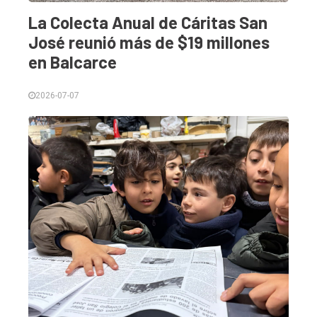
Balcarce
La Colecta Anual de Cáritas San
José reunió más de $19 millones
Inicio
en Balcarce
Tendencia
Int.
2026-07-07
General
Política
Cultura
Entrevistas
Rural
Deportes
Fúnebres
Edición