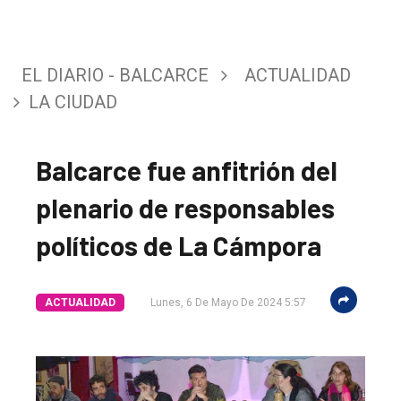
EL DIARIO - BALCARCE
ACTUALIDAD
LA CIUDAD
Balcarce fue anfitrión del
plenario de responsables
El
único
políticos de La Cámpora
DIARIO
de
ACTUALIDAD
Lunes, 6 De Mayo De 2024 5:57
Balcarce
Inicio