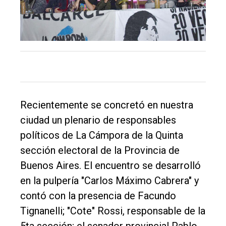
Tendencia
Int.
General
Política
Cultura
Entrevistas
Recientemente se concretó en nuestra
Rural
ciudad un plenario de responsables
Deportes
políticos de La Cámpora de la Quinta
Fúnebres
sección electoral de la Provincia de
Buenos Aires. El encuentro se desarrolló
Edición
en la pulpería "Carlos Máximo Cabrera" y
Empresa
contó con la presencia de Facundo
Nosotros
Tignanelli; "Cote" Rossi, responsable de la
Contacto
5ta sección; el senador provincial Pablo