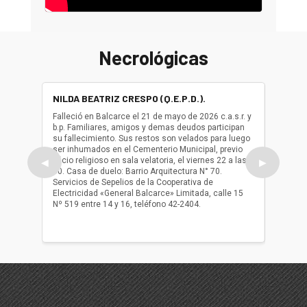
Necrológicas
NILDA BEATRIZ CRESPO (Q.E.P.D.).
ALBER
(Q.E.P.
Falleció en Balcarce el 21 de mayo de 2026 c.a.s.r. y
b.p. Familiares, amigos y demas deudos participan
Falleció
su fallecimiento. Sus restos son velados para luego
b.p. Fa
ser inhumados en el Cementerio Municipal, previo
su fall
oficio religioso en sala velatoria, el viernes 22 a las
ser inh
◀
▶
10. Casa de duelo: Barrio Arquitectura N° 70.
oficio r
Servicios de Sepelios de la Cooperativa de
las 17.
Electricidad «General Balcarce» Limitada, calle 15
Sepelios
Nº 519 entre 14 y 16, teléfono 42-2404.
Balcarce
teléfon