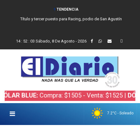
TENDENCIA
Título y tercer puesto para Racing, podio de San Agustín
14
:
52
:
04
Sábado, 8 De Agosto - 2026
 BLUE:
Compra: $1505 - Venta: $1525 |
DÓLAR BO
7.2°C - Soleado