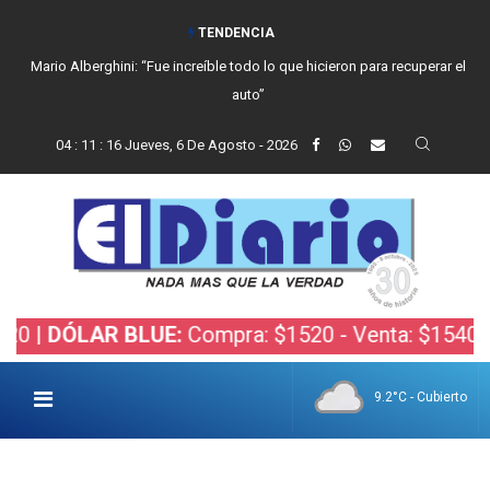
TENDENCIA
Mario Alberghini: “Fue increíble todo lo que hicieron para recuperar el
auto”
04
:
11
:
17
Jueves, 6 De Agosto - 2026
LAR BLUE:
Compra: $1520 - Venta: $1540 |
DÓLAR
9.2°C - Cubierto