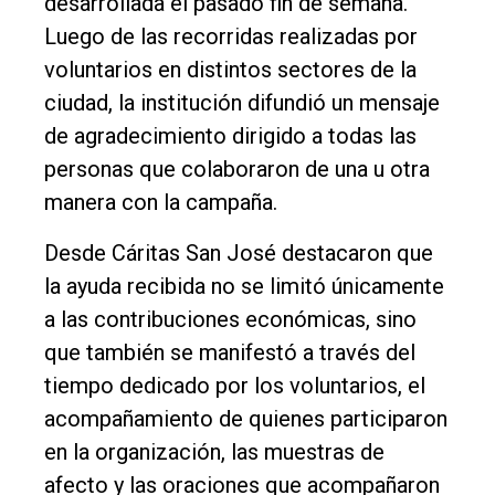
desarrollada el pasado fin de semana.
Entrevistas
Luego de las recorridas realizadas por
Rural
voluntarios en distintos sectores de la
Deportes
ciudad, la institución difundió un mensaje
de agradecimiento dirigido a todas las
Fúnebres
personas que colaboraron de una u otra
Edición
manera con la campaña.
Empresa
Desde Cáritas San José destacaron que
Nosotros
la ayuda recibida no se limitó únicamente
Contacto
a las contribuciones económicas, sino
que también se manifestó a través del
tiempo dedicado por los voluntarios, el
acompañamiento de quienes participaron
en la organización, las muestras de
afecto y las oraciones que acompañaron