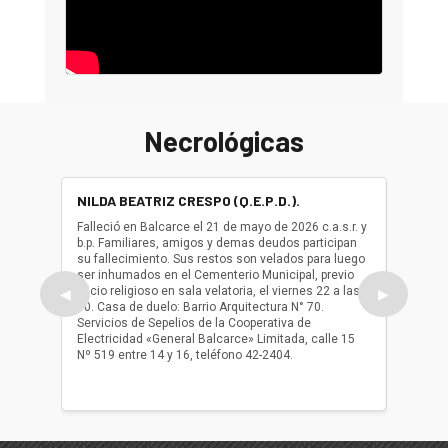
Necrológicas
NILDA BEATRIZ CRESPO (Q.E.P.D.).
ALBER
(Q.E.P.
Falleció en Balcarce el 21 de mayo de 2026 c.a.s.r. y
b.p. Familiares, amigos y demas deudos participan
Falleció
su fallecimiento. Sus restos son velados para luego
b.p. Fa
ser inhumados en el Cementerio Municipal, previo
su fall
oficio religioso en sala velatoria, el viernes 22 a las
ser inh
◀
▶
10. Casa de duelo: Barrio Arquitectura N° 70.
oficio r
Servicios de Sepelios de la Cooperativa de
las 17.
Electricidad «General Balcarce» Limitada, calle 15
Sepelios
Nº 519 entre 14 y 16, teléfono 42-2404.
Balcarce
teléfon