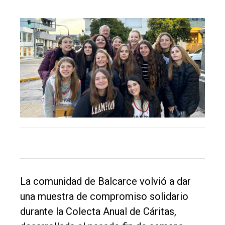
El
único
DIARIO
de
Balcarce
Inicio
Tendencia
Int.
General
La comunidad de Balcarce volvió a dar
Política
una muestra de compromiso solidario
durante la Colecta Anual de Cáritas,
Cultura