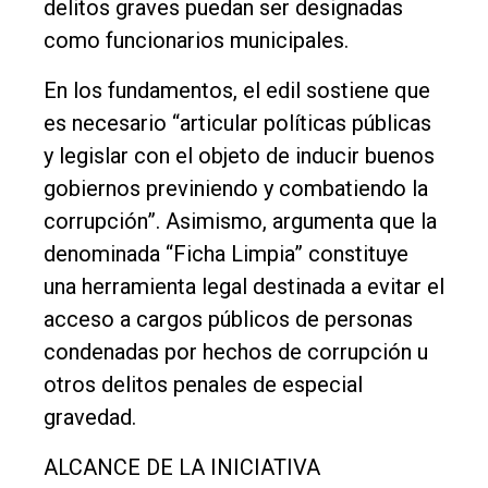
delitos graves puedan ser designadas
Cultura
como funcionarios municipales.
Entrevistas
En los fundamentos, el edil sostiene que
Rural
es necesario “articular políticas públicas
y legislar con el objeto de inducir buenos
Deportes
gobiernos previniendo y combatiendo la
Fúnebres
corrupción”. Asimismo, argumenta que la
Edición
denominada “Ficha Limpia” constituye
Empresa
una herramienta legal destinada a evitar el
Nosotros
acceso a cargos públicos de personas
condenadas por hechos de corrupción u
Contacto
otros delitos penales de especial
gravedad.
ALCANCE DE LA INICIATIVA