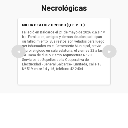
Necrológicas
NILDA BEATRIZ CRESPO (Q.E.P.D.).
ALBER
(Q.E.P.
Falleció en Balcarce el 21 de mayo de 2026 c.a.s.r. y
b.p. Familiares, amigos y demas deudos participan
Falleció
su fallecimiento. Sus restos son velados para luego
b.p. Fa
ser inhumados en el Cementerio Municipal, previo
su fall
oficio religioso en sala velatoria, el viernes 22 a las
ser inh
◀
▶
10. Casa de duelo: Barrio Arquitectura N° 70.
oficio r
Servicios de Sepelios de la Cooperativa de
las 17.
Electricidad «General Balcarce» Limitada, calle 15
Sepelios
Nº 519 entre 14 y 16, teléfono 42-2404.
Balcarce
teléfon
Acerca de nosotros