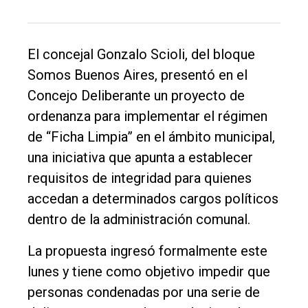
El concejal Gonzalo Scioli, del bloque
Somos Buenos Aires, presentó en el
El
Concejo Deliberante un proyecto de
único
ordenanza para implementar el régimen
DIARIO
de “Ficha Limpia” en el ámbito municipal,
de
una iniciativa que apunta a establecer
Balcarce
requisitos de integridad para quienes
accedan a determinados cargos políticos
Inicio
dentro de la administración comunal.
Tendencia
La propuesta ingresó formalmente este
Int.
lunes y tiene como objetivo impedir que
General
personas condenadas por una serie de
Política