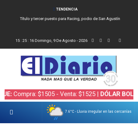
TENDENCIA
Título y tercer puesto para Racing, podio de San Agustín
15
:
25
:
17
Domingo, 9 De Agosto - 2026
mpra: $1505 - Venta: $1525 |
DÓLAR BOLSA:
Comp
7.6°C - Lluvia irregular en las cercanías