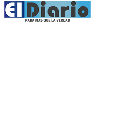
Propietario:
Imagen Balcarce SRL
Director:
José Roberto Simonetta
Número:
5625 - domingo, 9 de agosto de 2026