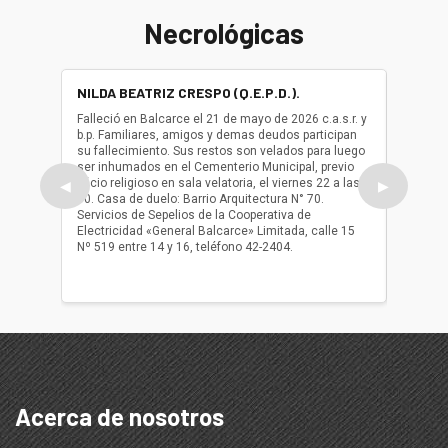
Necrológicas
NILDA BEATRIZ CRESPO (Q.E.P.D.).
ALBER
(Q.E.P.
Falleció en Balcarce el 21 de mayo de 2026 c.a.s.r. y
b.p. Familiares, amigos y demas deudos participan
Falleció
su fallecimiento. Sus restos son velados para luego
b.p. Fa
ser inhumados en el Cementerio Municipal, previo
su fall
oficio religioso en sala velatoria, el viernes 22 a las
ser inh
◀
▶
10. Casa de duelo: Barrio Arquitectura N° 70.
oficio r
Servicios de Sepelios de la Cooperativa de
las 17.
Electricidad «General Balcarce» Limitada, calle 15
Sepelios
Nº 519 entre 14 y 16, teléfono 42-2404.
Balcarce
teléfon
Acerca de nosotros