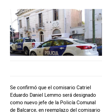
Inicio
Tendencia
Int.
General
Política
Cultura
Entrevistas
Rural
Deportes
Se confirmó que el comisario Catriel
Fúnebres
Eduardo Daniel Lemmo será designado
Edición
como nuevo jefe de la Policía Comunal
Empresa
de Balcarce, en reemplazo del comisario