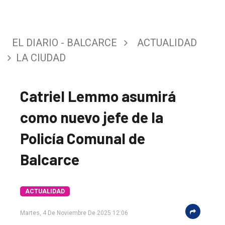
EL DIARIO - BALCARCE
ACTUALIDAD
LA CIUDAD
Catriel Lemmo asumirá
como nuevo jefe de la
Policía Comunal de
El
Balcarce
único
DIARIO
de
ACTUALIDAD
Balcarce
Martes, 4 De Noviembre De 2025 12:06