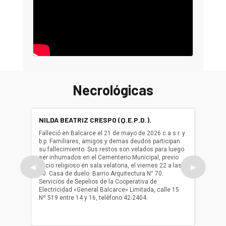
Necrológicas
NILDA BEATRIZ CRESPO (Q.E.P.D.).
ALBER
(Q.E.P.
Falleció en Balcarce el 21 de mayo de 2026 c.a.s.r. y
b.p. Familiares, amigos y demas deudos participan
Falleció
su fallecimiento. Sus restos son velados para luego
b.p. Fa
ser inhumados en el Cementerio Municipal, previo
su fall
oficio religioso en sala velatoria, el viernes 22 a las
ser inh
◀
▶
10. Casa de duelo: Barrio Arquitectura N° 70.
oficio r
Servicios de Sepelios de la Cooperativa de
las 17.
Electricidad «General Balcarce» Limitada, calle 15
Sepelios
Nº 519 entre 14 y 16, teléfono 42-2404.
Balcarce
teléfon