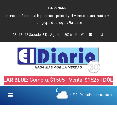
TENDENCIA
Reino pidió reforzar la presencia policial y el Ministerio analizará enviar
un grupo de apoyo a Balcarce
02
:
12
:
13
Sábado, 8 De Agosto - 2026
LUE:
Compra: $1505 - Venta: $1525 |
DÓLAR BOLS
4.2°C - Parcialmente nublado