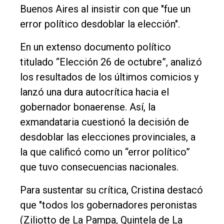
Política
Buenos Aires al insistir con que "fue un
Cultura
error político desdoblar la elección".
Entrevistas
En un extenso documento político
Rural
titulado “Elección 26 de octubre”, analizó
los resultados de los últimos comicios y
Deportes
lanzó una dura autocrítica hacia el
Fúnebres
gobernador bonaerense. Así, la
Edición
exmandataria cuestionó la decisión de
Empresa
desdoblar las elecciones provinciales, a
la que calificó como un “error político”
Nosotros
que tuvo consecuencias nacionales.
Contacto
Para sustentar su crítica, Cristina destacó
que "todos los gobernadores peronistas
(Ziliotto de La Pampa, Quintela de La