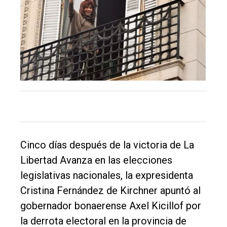
El
único
DIARIO
de
Balcarce
Cinco días después de la victoria de La
Inicio
Libertad Avanza en las elecciones
legislativas nacionales, la expresidenta
Tendencia
Cristina Fernández de Kirchner apuntó al
Int.
gobernador bonaerense Axel Kicillof por
General
la derrota electoral en la provincia de