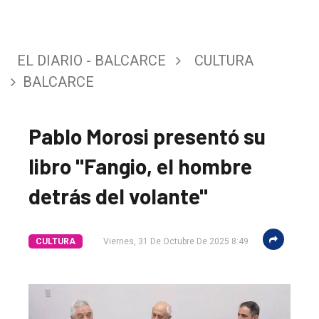
EL DIARIO - BALCARCE
CULTURA
BALCARCE
Pablo Morosi presentó su
libro "Fangio, el hombre
detrás del volante"
El
CULTURA
Viernes, 31 De Octubre De 2025 8:49
único
DIARIO
de