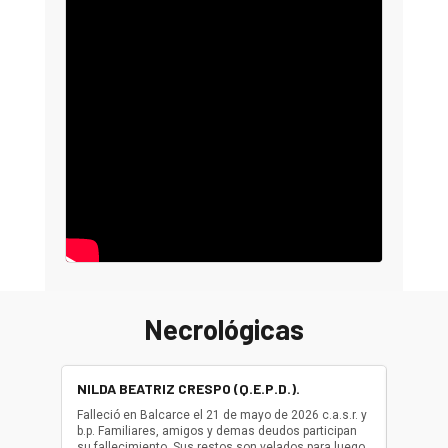
Necrológicas
NILDA BEATRIZ CRESPO (Q.E.P.D.).
ALBER
(Q.E.P.
Falleció en Balcarce el 21 de mayo de 2026 c.a.s.r. y
b.p. Familiares, amigos y demas deudos participan
Falleció
su fallecimiento. Sus restos son velados para luego
b.p. Fa