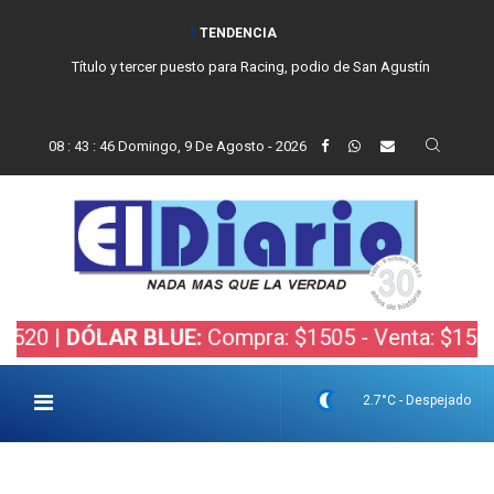
TENDENCIA
Título y tercer puesto para Racing, podio de San Agustín
08
:
43
:
47
Domingo, 9 De Agosto - 2026
DÓLAR BLUE:
Compra: $1505 - Venta: $1525 |
DÓL
2.7°C - Despejado