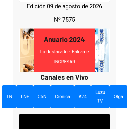
Edición 09 de agosto de 2026
Nº 7575
Anuario 2024
Lo destacado - Balcarce
INGRESAR
Canales en Vivo
Luzu
TN
LN+
C5N
Crónica
A24
Olga
TV