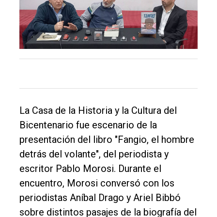
Balcarce
Inicio
Tendencia
Int.
General
Política
La Casa de la Historia y la Cultura del
Cultura
Bicentenario fue escenario de la
Entrevistas
presentación del libro "Fangio, el hombre
detrás del volante", del periodista y
Rural
escritor Pablo Morosi. Durante el
Deportes
encuentro, Morosi conversó con los
Fúnebres
periodistas Aníbal Drago y Ariel Bibbó
sobre distintos pasajes de la biografía del
Edición