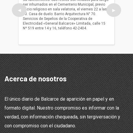
ser inhumados en el Cementerio Municipal, previo
su fall
oficio religioso en sala velatoria, el viernes 22 a las
ser inh
◀
▶
10. Casa de duelo: Barrio Arquitectura N° 70.
oficio r
Servicios de Sepelios de la Cooperativa de
las 17.
Electricidad «General Balcarce» Limitada, calle 15
Sepelios
Nº 519 entre 14 y 16, teléfono 42-2404.
Balcarce
teléfon
Acerca de nosotros
El único diario de Balcarce de aparición en papel y en
formato digital. Nuestro compromiso es informar con la
verdad, con información chequeada, sin tergiversación y
con compromiso con el ciudadano.