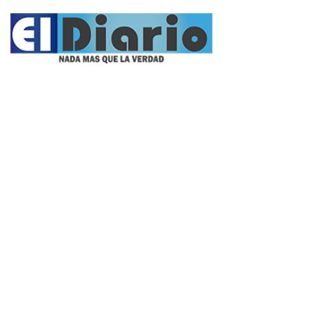
Propietario:
Imagen Balcarce SRL
Director:
José Roberto Simonetta
Número:
5623 - viernes, 7 de agosto de 2026