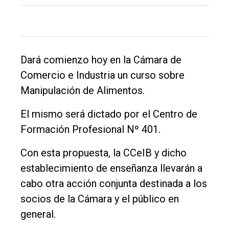
de
Balcarce
Inicio
Dará comienzo hoy en la Cámara de
Tendencia
Comercio e Industria un curso sobre
Int.
Manipulación de Alimentos.
General
El mismo será dictado por el Centro de
Política
Formación Profesional Nº 401.
Cultura
Con esta propuesta, la CCeIB y dicho
Entrevistas
establecimiento de enseñanza llevarán a
Rural
cabo otra acción conjunta destinada a los
Deportes
socios de la Cámara y el público en
general.
Fúnebres