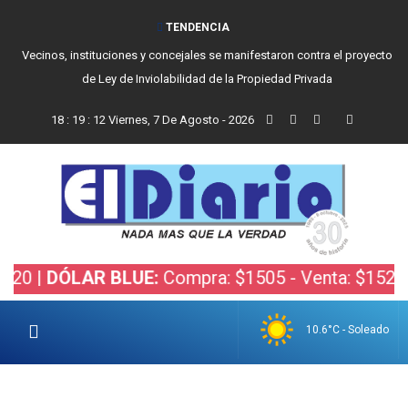
TENDENCIA
Vecinos, instituciones y concejales se manifestaron contra el proyecto
de Ley de Inviolabilidad de la Propiedad Privada
18
:
19
:
12
Viernes, 7 De Agosto - 2026
|
DÓLAR BLUE:
Compra: $1505 - Venta: $1525 |
DÓ
10.6°C - Soleado