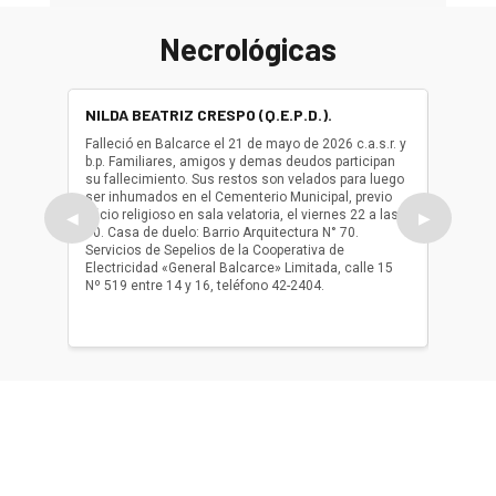
Necrológicas
NILDA BEATRIZ CRESPO (Q.E.P.D.).
ALBER
(Q.E.P.
Falleció en Balcarce el 21 de mayo de 2026 c.a.s.r. y
b.p. Familiares, amigos y demas deudos participan
Falleció
su fallecimiento. Sus restos son velados para luego
b.p. Fa
ser inhumados en el Cementerio Municipal, previo
su fall
oficio religioso en sala velatoria, el viernes 22 a las
ser inh
◀
▶
10. Casa de duelo: Barrio Arquitectura N° 70.
oficio r
Servicios de Sepelios de la Cooperativa de
las 17.
Electricidad «General Balcarce» Limitada, calle 15
Sepelios
Nº 519 entre 14 y 16, teléfono 42-2404.
Balcarce
teléfon
Acerca de nosotros