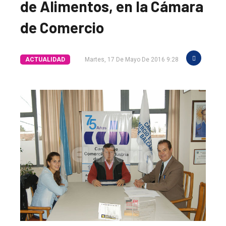
de Alimentos, en la Cámara
de Comercio
ACTUALIDAD
Martes, 17 De Mayo De 2016 9:28
El
único
DIARIO