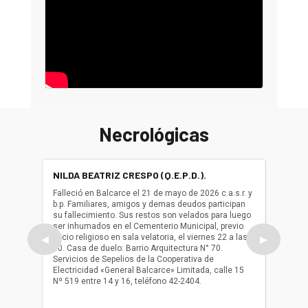
Necrológicas
NILDA BEATRIZ CRESPO (Q.E.P.D.).
ALBER
(Q.E.P.
Falleció en Balcarce el 21 de mayo de 2026 c.a.s.r. y
b.p. Familiares, amigos y demas deudos participan
Falleció
su fallecimiento. Sus restos son velados para luego
b.p. Fa
ser inhumados en el Cementerio Municipal, previo
su fall
oficio religioso en sala velatoria, el viernes 22 a las
ser inh
◀
▶
10. Casa de duelo: Barrio Arquitectura N° 70.
oficio r
Servicios de Sepelios de la Cooperativa de
las 17.
Electricidad «General Balcarce» Limitada, calle 15
Sepelios
Nº 519 entre 14 y 16, teléfono 42-2404.
Balcarce
teléfon