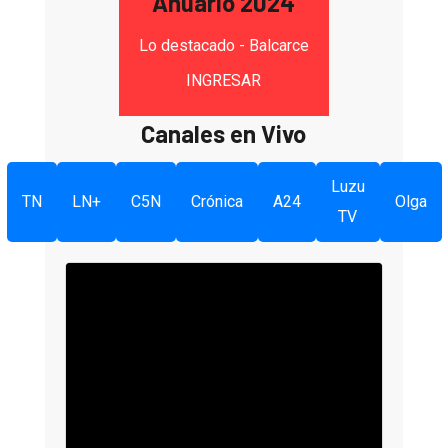
Anuario 2024
Lo destacado - Balcarce
INGRESAR
Canales en Vivo
Luzu
TN
LN+
C5N
Crónica
A24
Olga
TV