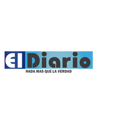
Opinión
Entrevistas
Videos
Fúnebres
Nacionales
Propietario:
Imagen Balcarce SRL
Director: