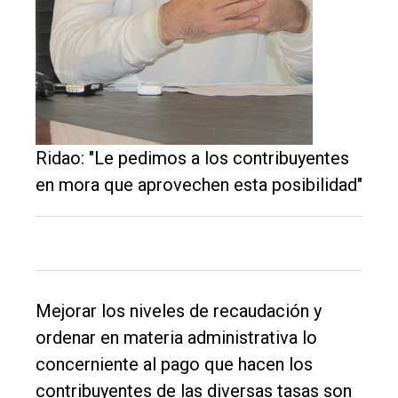
El
único
DIARIO
de
Ridao: "Le pedimos a los contribuyentes
Balcarce
en mora que aprovechen esta posibilidad"
Inicio
Tendencia
Int.
Mejorar los niveles de recaudación y
General
ordenar en materia administrativa lo
Política
concerniente al pago que hacen los
Cultura
contribuyentes de las diversas tasas son