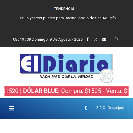
TENDENCIA
San Cayetano, el trabajo y una nueva etapa para la comunidad católica
de Balcarce
08
:
19
:
10
Domingo, 9 De Agosto - 2026
 |
DÓLAR BLUE:
Compra: $1505 - Venta: $1525 |
DÓ
2.4°C - Despejado