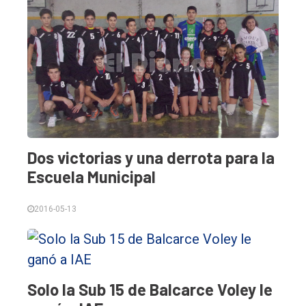
Int.
General
Política
Cultura
Entrevistas
Rural
Dos victorias y una derrota para la
Deportes
Escuela Municipal
Fúnebres
2016-05-13
Edición
Empresa
Nosotros
Solo la Sub 15 de Balcarce Voley le
Contacto