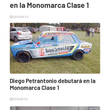
en la Monomarca Clase 1
2016-05-13
El
único
DIARIO
de
Diego Petrantonio debutará en la
Balcarce
Monomarca Clase 1
Inicio
2016-05-13
Tendencia