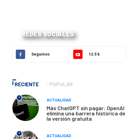
REDES SOCIALES
Seguinos
12.5 k
RECIENTE
POPULAR
*
ACTUALIDAD
Más ChatGPT sin pagar: OpenAI
elimina una barrera histórica de
la versión gratuita
*
ACTUALIDAD