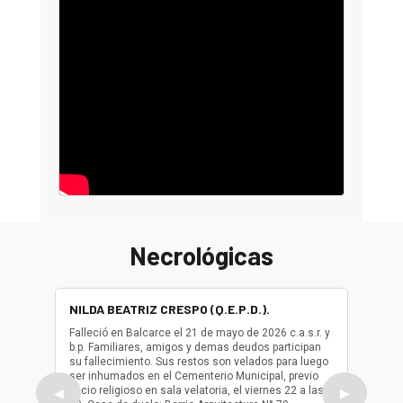
Necrológicas
NILDA BEATRIZ CRESPO (Q.E.P.D.).
ALBER
(Q.E.P.
Falleció en Balcarce el 21 de mayo de 2026 c.a.s.r. y
b.p. Familiares, amigos y demas deudos participan
Falleció
su fallecimiento. Sus restos son velados para luego
b.p. Fa
ser inhumados en el Cementerio Municipal, previo
su fall
oficio religioso en sala velatoria, el viernes 22 a las
ser inh
◀
▶