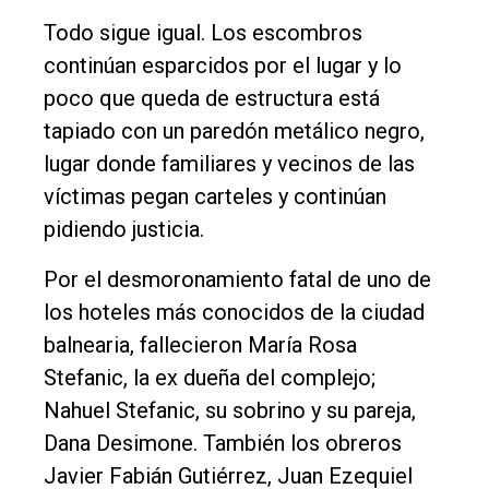
Todo sigue igual. Los escombros
Entrevistas
continúan esparcidos por el lugar y lo
Rural
poco que queda de estructura está
Deportes
tapiado con un paredón metálico negro,
Fúnebres
lugar donde familiares y vecinos de las
víctimas pegan carteles y continúan
Edición
pidiendo justicia.
Empresa
Nosotros
Por el desmoronamiento fatal de uno de
los hoteles más conocidos de la ciudad
Contacto
balnearia, fallecieron María Rosa
Stefanic, la ex dueña del complejo;
Nahuel Stefanic, su sobrino y su pareja,
Dana Desimone. También los obreros
Javier Fabián Gutiérrez, Juan Ezequiel