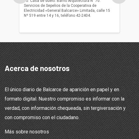
10. Casa de duelo: Barrio Arquitectura N° 70.
oficio r
Servicios de Sepelios de la Cooperativa de
las 17.
Electricidad «General Balcarce» Limitada, calle 15
Sepelios
Nº 519 entre 14 y 16, teléfono 42-2404.
Balcarce
teléfon
Acerca de nosotros
El único diario de Balcarce de aparición en papel y en
formato digital. Nuestro compromiso es informar con la
verdad, con información chequeada, sin tergiversación y
con compromiso con el ciudadano.
Más sobre nosotros