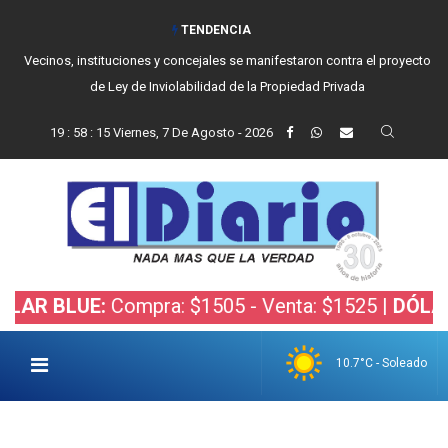
TENDENCIA
Vecinos, instituciones y concejales se manifestaron contra el proyecto
de Ley de Inviolabilidad de la Propiedad Privada
19
:
58
:
16
Viernes, 7 De Agosto - 2026
LUE:
Compra: $1505 - Venta: $1525 |
DÓLAR BOLS
10.7°C - Soleado