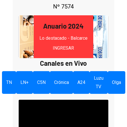
Nº 7574
Anuario 2024
Lo destacado - Balcarce
INGRESAR
Canales en Vivo
Luzu
TN
LN+
C5N
Crónica
A24
Olga
TV