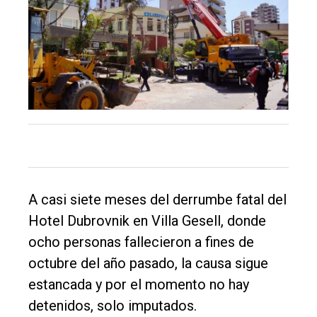
El
único
DIARIO
de
Balcarce
Inicio
A casi siete meses del derrumbe fatal del
Tendencia
Hotel Dubrovnik en Villa Gesell, donde
Int.
ocho personas fallecieron a fines de
General
octubre del año pasado, la causa sigue
estancada y por el momento no hay
Política
detenidos, solo imputados.
Cultura